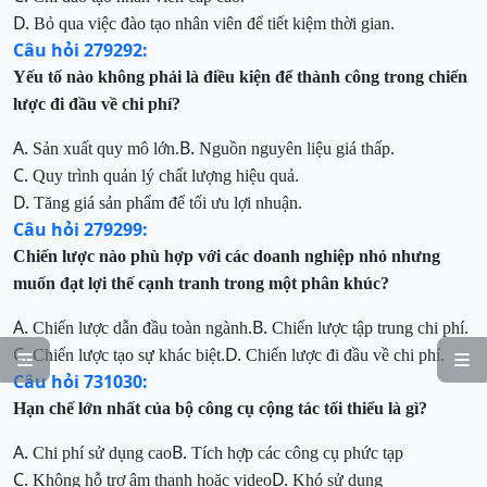
D.
Bỏ qua việc đào tạo nhân viên để tiết kiệm thời gian.
Câu hỏi 279292:
Yếu tố nào không phải là điều kiện để thành công trong chiến
lược đi đầu về chi phí?
A.
B.
Sản xuất quy mô lớn.
Nguồn nguyên liệu giá thấp.
C.
Quy trình quản lý chất lượng hiệu quả.
D.
Tăng giá sản phẩm để tối ưu lợi nhuận.
Câu hỏi 279299:
Chiến lược nào phù hợp với các doanh nghiệp nhỏ nhưng
muốn đạt lợi thế cạnh tranh trong một phân khúc?
A.
B.
Chiến lược dẫn đầu toàn ngành.
Chiến lược tập trung chi phí.
C.
D.
Chiến lược tạo sự khác biệt.
Chiến lược đi đầu về chi phí.


Câu hỏi 731030:
Hạn chế lớn nhất của bộ công cụ cộng tác tối thiểu là gì?
A.
B.
Chi phí sử dụng cao
Tích hợp các công cụ phức tạp
C.
D.
Không hỗ trợ âm thanh hoặc video
Khó sử dụng