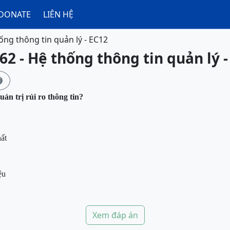
DONATE
LIÊN HỆ
ống thông tin quản lý - EC12
62 - Hệ thống thông tin quản lý -

ản trị rủi ro thông tin?
ất
ệu
Xem đáp án