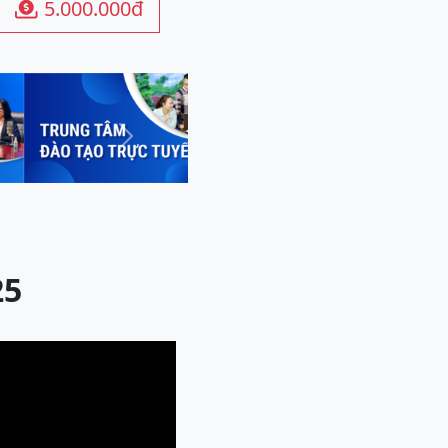
5.000.000đ

Next
25