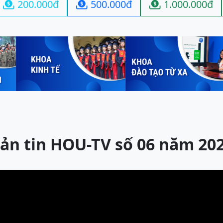
200.000đ
500.000đ
1.000.000đ



ản tin HOU-TV số 06 năm 20