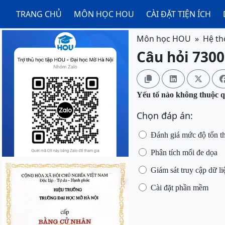
TRANG CHỦ
MÔN HỌC HOU
CÀI ĐẶT TIỆN ÍCH
Môn học HOU
Hệ th
Câu hỏi 7300



Yếu tố nào không thuộc qu
Chọn đáp án:
Đánh giá mức độ tổn th
Phân tích mối đe dọa
Giám sát truy cập dữ li
Cài đặt phần mềm