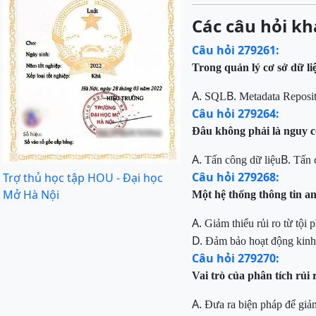
Các câu hỏi kh
Câu hỏi 279261:
Trong quản lý cơ sở dữ li
A.
B.
SQL
Metadata Reposi
Câu hỏi 279264:
Đâu không phải là nguy cơ
A.
B.
Tấn công dữ liệu
Tấn 
Câu hỏi 279268:
Trợ thủ học tập HOU - Đại học
Mở Hà Nội
Một hệ thống thông tin an
A.
Giảm thiểu rủi ro từ tội
D.
Đảm bảo hoạt động kinh 
Câu hỏi 279270:
Vai trò của phân tích rủi 
A.
Đưa ra biện pháp để giảm