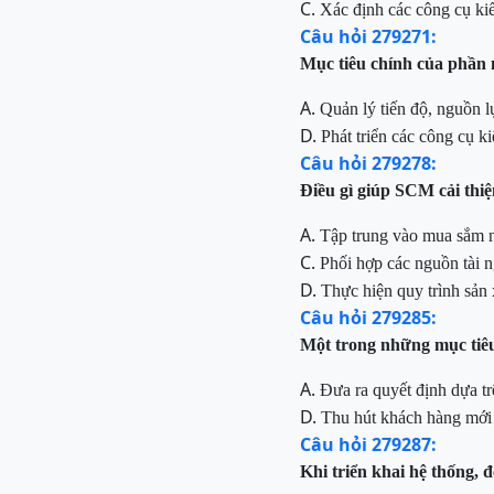
C.
Xác định các công cụ kiể
Câu hỏi 279271:
Mục tiêu chính của phầ
A.
Quản lý tiến độ, nguồn
l
D.
Phát triển các công
cụ k
Câu hỏi 279278:
Điều gì giúp SCM cải thi
A.
Tập trung vào mua sắm ng
C.
Phối hợp các nguồn tài 
D.
Thực hiện quy trình sản
Câu hỏi 279285:
Một trong những mục tiê
A.
Đưa ra quyết định dựa tr
D.
Thu hút khách hàng mới v
Câu hỏi 279287:
Khi triển khai hệ thống,