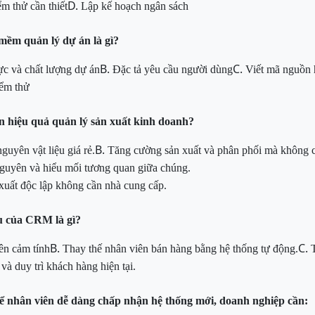
D.
m thử cần thiết
Lập kế hoạch ngân sách
n mềm
quản lý dự án là gì?
B.
C.
ực và chất lượng dự án
Đặc tả yêu cầu người dùng
Viết mã nguồn 
iểm thử
ện hiệu quả quản lý sản xuất kinh doanh?
B.
uyên vật liệu giá rẻ.
Tăng cường sản xuất và phân phối mà không c
nguyên và hiểu mối tương quan giữa chúng.
 xuất độc lập không cần nhà cung cấp.
u của CRM là gì?
B.
C.
ên cảm tính
Thay thế nhân viên bán hàng bằng hệ thống tự động.
à duy trì khách hàng hiện tại.
 để nhân viên dễ dàng chấp nhận hệ thống mới, doanh nghiệp cần: