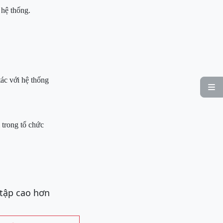
 hệ thống.
ác với hệ thống

 trong tổ chức
 tập cao hơn