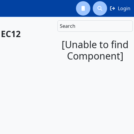
Login



Search
 EC12
[Unable to find
Component]