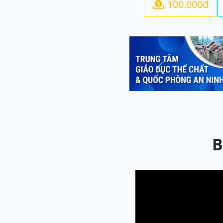
100.000đ

Previous
B