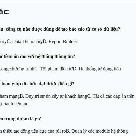
ác:
ệu, công cụ nào được dùng để tạo báo cáo từ cơ sở dữ liệu?
C.
D.
tory
Data Dictionary
Report Builder
 tiềm ẩn đối với hệ thống thông tin?
C.
D.
công chương trình
Tội phạm điện tử
Hệ thống tự động hóa
 toàn giúp tổ chức đạt được điều gì?
B.
C.
 phạm mạng
Duy trì sự tin cậy từ khách hàng
Tất cả các đáp án trên
doanh liên tục
ro trong dự án là gì?
B.
 thiểu tác động tiêu cực của rủi ro
Quản lý các module hệ thống