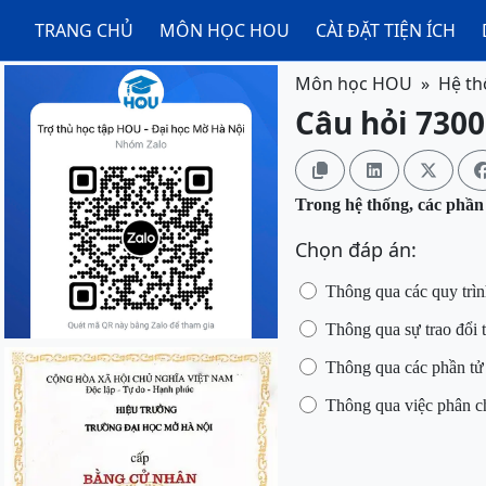
TRANG CHỦ
MÔN HỌC HOU
CÀI ĐẶT TIỆN ÍCH
Môn học HOU
Hệ th
Câu hỏi 7300



Trong hệ thống, các phần
Chọn đáp án:
Thông qua các quy trìn
Thông qua sự trao đổi t
Thông qua các phần tử 
Thông qua việc phân ch