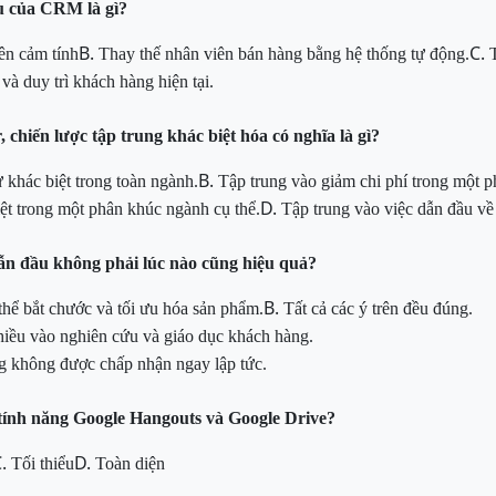
u của CRM là gì?
B.
C.
ên cảm tính
Thay thế nhân viên bán hàng bằng hệ thống tự động.
à duy trì khách hàng hiện tại.
 chiến lược tập trung khác biệt hóa có nghĩa là gì?
B.
ự khác biệt trong toàn ngành.
Tập trung vào giảm chi phí trong một p
D.
ệt trong một phân khúc ngành cụ thể.
Tập trung vào việc dẫn đầu về 
dẫn đầu không phải lúc nào cũng hiệu quả?
B.
 thể bắt chước và tối ưu hóa sản phẩm.
Tất cả các ý trên đều đúng.
hiều vào nghiên cứu và giáo dục khách hàng.
g không được chấp nhận ngay lập tức.
tính năng Google Hangouts và Google Drive?
C.
D.
Tối thiểu
Toàn diện