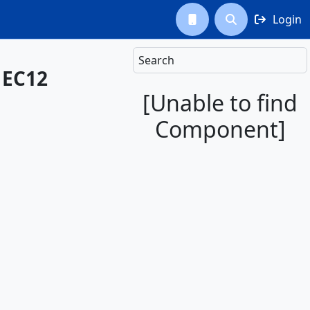
Login



Search
 EC12
[Unable to find
Component]