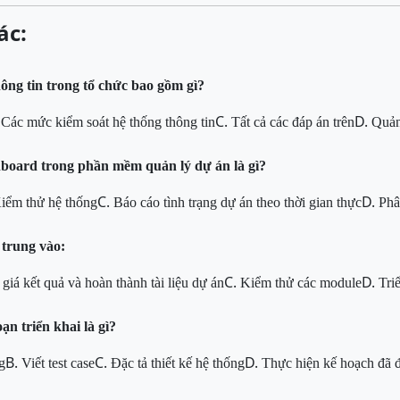
ác:
ông tin trong tổ chức bao gồm gì?
.
C.
D.
Các mức kiểm soát hệ thống thông tin
Tất cả các đáp án trên
Quản 
board trong phần mềm quản lý dự án là gì?
C.
D.
iểm thử hệ thống
Báo cáo tình trạng dự án theo thời gian thực
Phâ
 trung vào:
C.
D.
giá kết quả và hoàn thành tài liệu dự án
Kiểm thử các module
Tri
ạn triển khai là gì?
B.
C.
D.
g
Viết test case
Đặc tả thiết kế hệ thống
Thực hiện kế hoạch đã 