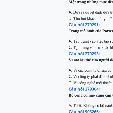
Một trong những mục tiê
A.
Đưa ra quyết định dựa tr
D.
Thu hút khách hàng mới v
Câu hỏi 279291:
Trong mô hình của Porter,
A.
Tập trung vào việc tạo s
C.
Tập trung vào sự khác bi
Câu hỏi 279293:
Vì sao lợi thế của người 
A.
Vì các công ty đi sau có
C.
Vì công ty phải đầu tư n
D.
Vì công nghệ mới thườn
Câu hỏi 279304:
Bộ công cụ nào cung cấp 
A.
B.
Tốt
Không có bộ nào
Câu hỏi 903266: