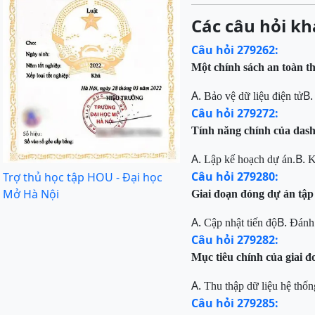
Các câu hỏi kh
Câu hỏi 279262:
Một chính sách an toàn th
A.
B
Bảo vệ dữ liệu điện tử
Câu hỏi 279272:
Tính năng chính của dash
A.
B.
Lập kế hoạch dự án.
K
Câu hỏi 279280:
Trợ thủ học tập HOU - Đại học
Mở Hà Nội
Giai đoạn đóng dự án tập
A.
B.
Cập nhật tiến độ
Đánh 
Câu hỏi 279282:
Mục tiêu chính của giai đo
A.
Thu thập dữ liệu hệ thốn
Câu hỏi 279285: