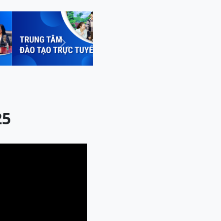
Next
25