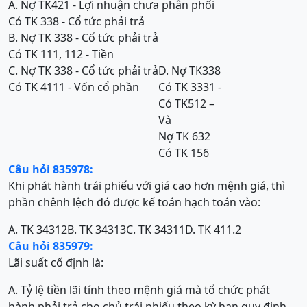
A. Nợ TK421 - Lợi nhuận chưa phân phối
Có TK 338 - Cổ tức phải trả
B. Nợ TK 338 - Cổ tức phải trả
Có TK 111, 112 - Tiền
C. Nợ TK 338 - Cổ tức phải trả
D. Nợ TK338
Có TK 4111 - Vốn cổ phần
Có TK 3331 -
Có TK512 –
Và
Nợ TK 632
Có TK 156
Câu hỏi 835978:
Khi phát hành trái phiếu với giá cao hơn mệnh giá, thì
phần chênh lệch đó được kế toán hạch toán vào:
A. TK 34312
B. TK 34313
C. TK 34311
D. TK 411.2
Câu hỏi 835979:
Lãi suất cố định là:
A. Tỷ lệ tiền lãi tính theo mệnh giá mà tổ chức phát
hành phải trả cho chủ trái phiếu theo kỳ hạn quy định