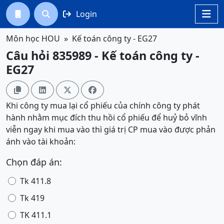
Login




Môn học HOU
Kế toán công ty - EG27
Câu hỏi 835989 - Kế toán công ty -
EG27




Khi công ty mua lại cổ phiếu của chính công ty phát
hành nhằm mục đích thu hồi cổ phiếu để huỷ bỏ vĩnh
viễn ngay khi mua vào thì giá trị CP mua vào được phản
ánh vào tài khoản:
Chọn đáp án:
Tk 411.8
Tk 419
TK 411.1