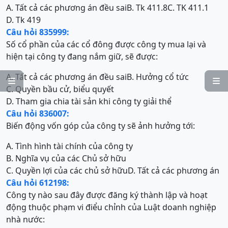
A. Tất cả các phương án đều sai
B. Tk 411.8
C. TK 411.1
D. Tk 419
Câu hỏi 835999:
Số cổ phần của các cổ đông được công ty mua lại và
hiện tại công ty đang nắm giữ, sẽ được:
A. Tất cả các phương án đều sai
B. Hưởng cổ tức


C. Quyền bầu cử, biểu quyết
D. Tham gia chia tài sản khi công ty giải thể
Câu hỏi 836007:
Biến động vốn góp của công ty sẽ ảnh hưởng tới:
A. Tình hình tài chính của công ty
B. Nghĩa vụ của các Chủ sở hữu
C. Quyền lợi của các chủ sở hữu
D. Tất cả các phương án
Câu hỏi 612198:
Công ty nào sau đây được đăng ký thành lập và hoạt
động thuộc phạm vi điểu chỉnh của Luật doanh nghiệp
nhà nước: