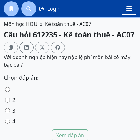
Login




Môn học HOU
Kế toán thuế - AC07
Câu hỏi 612235 - Kế toán thuế - AC07




Với doanh nghiệp hiện nay nộp lệ phí môn bài có mấy
bậc bài?
Chọn đáp án:
1
2
3
4
Xem đáp án