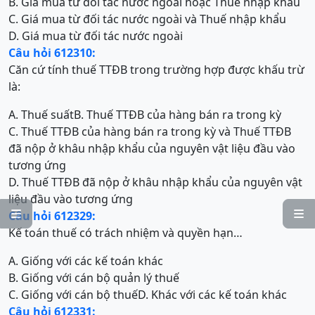
B. Giá mua từ đối tác nước ngoài hoặc Thuế nhập khẩu
C. Giá mua từ đối tác nước ngoài và Thuế nhập khẩu
D. Giá mua từ đối tác nước ngoài
Câu hỏi 612310:
Căn cứ tính thuế TTĐB trong trường hợp được khấu trừ
là:
A. Thuế suất
B. Thuế TTĐB của hàng bán ra trong kỳ
C. Thuế TTĐB của hàng bán ra trong kỳ và Thuế TTĐB
đã nộp ở khâu nhập khẩu của nguyên vật liệu đầu vào
tương ứng
D. Thuế TTĐB đã nộp ở khâu nhập khẩu của nguyên vật
liệu đầu vào tương ứng


Câu hỏi 612329:
Kế toán thuế có trách nhiệm và quyền hạn…
A. Giống với các kế toán khác
B. Giống với cán bộ quản lý thuế
C. Giống với cán bộ thuế
D. Khác với các kế toán khác
Câu hỏi 612331: