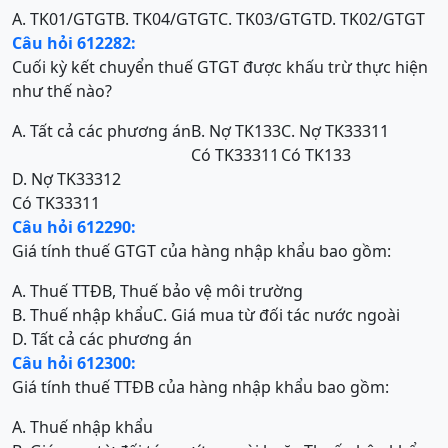
A. TK01/GTGT
B. TK04/GTGT
C. TK03/GTGT
D. TK02/GTGT
Câu hỏi 612282:
Cuối kỳ kết chuyển thuế GTGT được khấu trừ thực hiện
như thế nào?
A. Tất cả các phương án
B. Nợ TK133
C. Nợ TK33311
Có TK33311
Có TK133
D. Nợ TK33312
Có TK33311
Câu hỏi 612290:
Giá tính thuế GTGT của hàng nhập khẩu bao gồm:
A. Thuế TTĐB, Thuế bảo vệ môi trường
B. Thuế nhập khẩu
C. Giá mua từ đối tác nước ngoài
D. Tất cả các phương án
Câu hỏi 612300:
Giá tính thuế TTĐB của hàng nhập khẩu bao gồm:
A. Thuế nhập khẩu