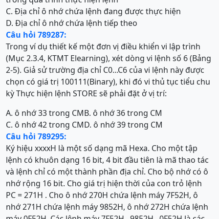
C. Địa chỉ ô nhớ chứa lệnh đang được thực hiện
D. Địa chỉ ô nhớ chứa lệnh tiếp theo
Câu hỏi 789287:
Trong ví dụ thiết kế một đơn vị điều khiển vi lập trình
(Mục 2.3.4, KTMT Elearning), xét dòng vi lệnh số 6 (Bảng
2-5). Giả sử trường địa chỉ C0...C6 của vi lệnh này được
chọn có giá trị 100111(Binary), khi đó vi thủ tục tiểu chu
kỳ Thực hiện lệnh STORE sẽ phải đặt ở vị trí:
A. ô nhớ 33 trong CM
B. ô nhớ 36 trong CM
C. ô nhớ 42 trong CM
D. ô nhớ 39 trong CM
Câu hỏi 789295:
Ký hiệu xxxxH là một số dạng mã Hexa. Cho một tập
lệnh có khuôn dạng 16 bit, 4 bit đầu tiên là mã thao tác
và lệnh chỉ có một thành phần địa chỉ. Cho bộ nhớ có ô
nhớ rộng 16 bit. Cho giá trị hiện thời của con trỏ lệnh
PC = 271H . Cho ô nhớ 270H chứa lệnh máy 7F52H, ô
nhớ 271H chứa lệnh máy 9852H, ô nhớ 272H chứa lệnh
máy 0F52H. Các lệnh máy 7F52H , 9852H , 0F52H là các