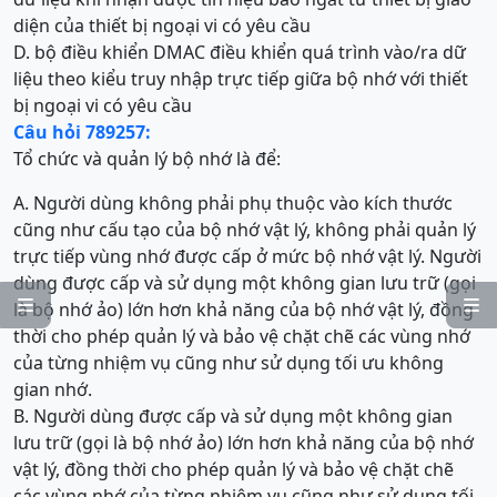
diện của thiết bị ngoại vi có yêu cầu
D. bộ điều khiển DMAC điều khiển quá trình vào/ra dữ
liệu theo kiểu truy nhập trực tiếp giữa bộ nhớ với thiết
bị ngoại vi có yêu cầu
Câu hỏi 789257:
Tổ chức và quản lý bộ nhớ là để:
A. Người dùng không phải phụ thuộc vào kích thước
cũng như cấu tạo của bộ nhớ vật lý, không phải quản lý
trực tiếp vùng nhớ được cấp ở mức bộ nhớ vật lý. Người
dùng được cấp và sử dụng một không gian lưu trữ (gọi


là bộ nhớ ảo) lớn hơn khả năng của bộ nhớ vật lý, đồng
thời cho phép quản lý và bảo vệ chặt chẽ các vùng nhớ
của từng nhiệm vụ cũng như sử dụng tối ưu không
gian nhớ.
B. Người dùng được cấp và sử dụng một không gian
lưu trữ (gọi là bộ nhớ ảo) lớn hơn khả năng của bộ nhớ
vật lý, đồng thời cho phép quản lý và bảo vệ chặt chẽ
các vùng nhớ của từng nhiệm vụ cũng như sử dụng tối