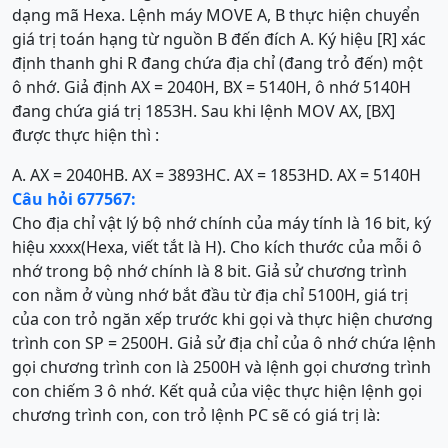
dạng mã Hexa. Lệnh máy MOVE A, B thực hiện chuyển
giá trị toán hạng từ nguồn B đến đích A. Ký hiệu [R] xác
định thanh ghi R đang chứa địa chỉ (đang trỏ đến) một
ô nhớ. Giả định AX = 2040H, BX = 5140H, ô nhớ 5140H
đang chứa giá trị 1853H. Sau khi lệnh MOV AX, [BX]
được thực hiện thì :
A. AX = 2040H
B. AX = 3893H
C. AX = 1853H
D. AX = 5140H
Câu hỏi 677567:
Cho địa chỉ vật lý bộ nhớ chính của máy tính là 16 bit, ký
hiệu xxxx(Hexa, viết tắt là H). Cho kích thước của mỗi ô
nhớ trong bộ nhớ chính là 8 bit. Giả sử chương trình
con nằm ở vùng nhớ bắt đầu từ địa chỉ 5100H, giá trị
của con trỏ ngăn xếp trước khi gọi và thực hiện chương
trình con SP = 2500H. Giả sử địa chỉ của ô nhớ chứa lệnh
gọi chương trình con là 2500H và lệnh gọi chương trình
con chiếm 3 ô nhớ. Kết quả của việc thực hiện lệnh gọi
chương trình con, con trỏ lệnh PC sẽ có giá trị là: