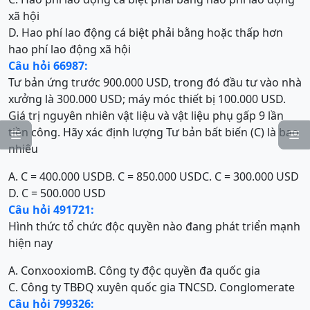
xã hội
D. Hao phí lao động cá biệt phải bằng hoặc thấp hơn
hao phí lao động xã hội
Câu hỏi 66987:
Tư bản ứng trước 900.000 USD, trong đó đầu tư vào nhà
xưởng là 300.000 USD; máy móc thiết bị 100.000 USD.
Giá trị nguyên nhiên vật liệu và vật liệu phụ gấp 9 lần
tiền công. Hãy xác định lượng Tư bản bất biến (C) là bao


nhiêu
A. C = 400.000 USD
B. C = 850.000 USD
C. C = 300.000 USD
D. C = 500.000 USD
Câu hỏi 491721:
Hình thức tổ chức độc quyền nào đang phát triển mạnh
hiện nay
A. Conxooxiom
B. Công ty độc quyền đa quốc gia
C. Công ty TBĐQ xuyên quốc gia TNCS
D. Conglomerate
Câu hỏi 799326: