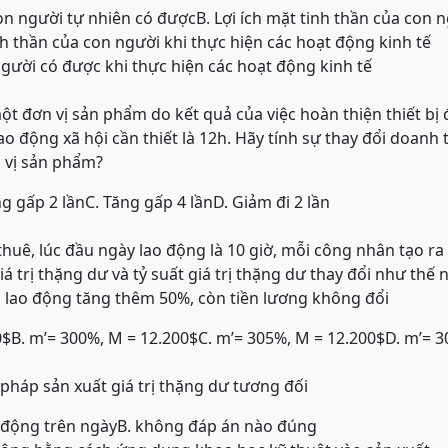
con người tự nhiên có được
B. Lợi ích mặt tinh thần của con 
tinh thần của con người khi thực hiện các hoạt động kinh tế
 người có được khi thực hiện các hoạt động kinh tế
ột đơn vị sản phẩm do kết quả của việc hoàn thiện thiết bị
lao động xã hội cần thiết là 12h. Hãy tính sự thay đổi doanh
 vị sản phẩm?
ng gấp 2 lần
C. Tăng gấp 4 lần
D. Giảm đi 2 lần
uê, lúc đầu ngày lao động là 10 giờ, mỗi công nhân tạo ra gi
á trị thặng dư và tỷ suất giá trị thặng dư thay đổi như thế
 lao động tăng thêm 50%, còn tiền lương không đổi
0$
B. m’= 300%, M = 12.200$
C. m’= 305%, M = 12.200$
D. m’= 3
háp sản xuất giá trị thặng dư tương đối
o động trên ngày
B. không đáp án nào đúng