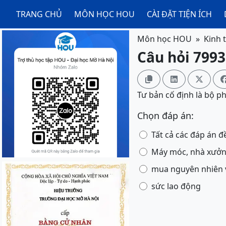
TRANG CHỦ
MÔN HỌC HOU
CÀI ĐẶT TIỆN ÍCH
Môn học HOU
Kinh 
Câu hỏi 7993



Tư bản cố định là bộ 
Chọn đáp án:
Tất cả các đáp án đ
Máy móc, nhà xưởng
mua nguyên nhiên v
sức lao động