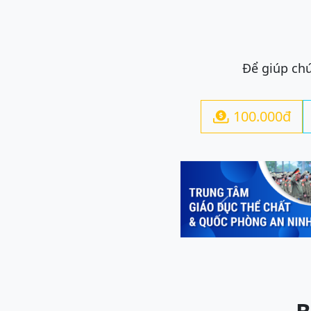
Để giúp chú
100.000đ

Previous