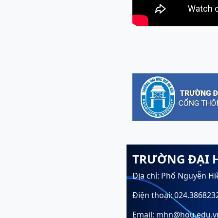
TRƯỜNG ĐẠI 
Địa chỉ: Phố Nguyễn Hi
Điện thoại: 024.386823
Email: mhn@hou.edu.v