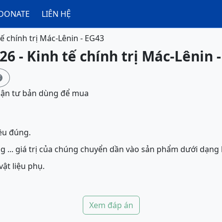
DONATE
LIÊN HỆ
tế chính trị Mác-Lênin - EG43
26 - Kinh tế chính trị Mác-Lênin 

phận tư bản dùng để mua
ều đúng.
 ... giá trị của chúng chuyển dần vào sản phẩm dưới dạng
ật liệu phụ.
Xem đáp án