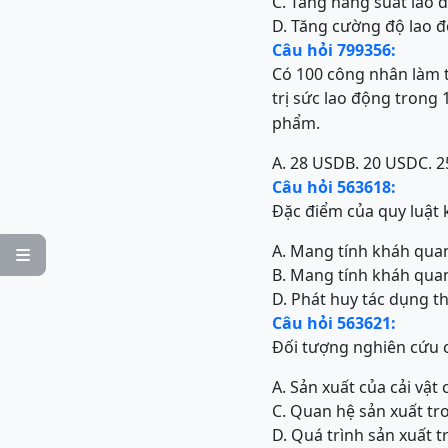
C. Tăng năng suất lao 
D. Tăng cường độ lao 
Câu hỏi 799356:
Có
100 công nhân làm t
trị sức lao động trong
phẩm.
A. 28 USD
B. 20 USD
C. 
Câu hỏi 563618:
Đặc điểm của quy luật k
A. Mang tính kháh quan

B. Mang tính kháh qua
D. Phát huy tác dụng t
Câu hỏi 563621:
Đối tượng nghiên cứu c
A. Sản xuất của cải vật 
C. Quan hệ sản xuất tro
D. Quá trình sản xuất t