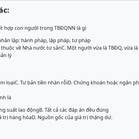
ác:
ết hợp con người trong TBĐQNN là gì
hân lập: hành pháp, lập pháp, tư pháp
 thuộc về Nhà nước tư sản
C. Một người vừa là TBĐQ, vừa l
ản lý
im loại
C. Tư bản tiền nhàn rỗi
D. Chứng khoán hoặc ngân ph
nh là
ăng suất lao động
B. Tất cả các đáp án đều đúng
á trị hàng hóa
D. Nguồn gốc của giá trị thặng dư.