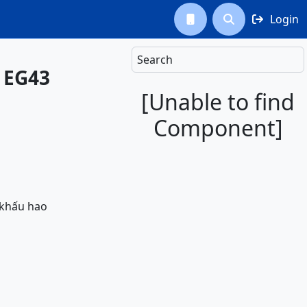
Login



Search
- EG43
[Unable to find
Component]
 khấu hao