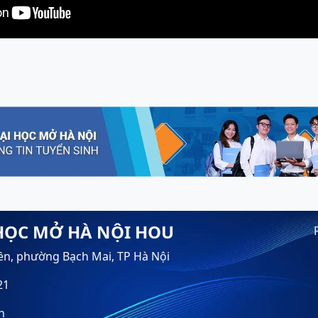
HỌC MỞ HÀ NỘI HOU
ền, phường Bạch Mai, TP Hà Nội
21
n