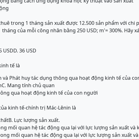
động bằng cách ứng dụng khoa học kỹ thuật vào sản xuất
động
huê trong 1 tháng sản xuất được 12.500 sản phẩm với chi p
 1 tháng của mỗi công nhân bằng 250 USD; m
= 300%. Hãy xá
’
25 USD
D. 36 USD
inh tế là
 và Phát huy tác dụng thông qua hoạt động kinh tế của co
n
C. Mang tính chủ quan
hông qua hoạt động kinh tế của con người
ủa kinh tế-chính trị Mác-Lênin
là
chất
B. Lực lượng sản xuất.
ng mối quan hệ tác động qua lại với lực lượng sản xuất và 
rong mối quan hệ tác động qua lại với lực lượng sản xuất và