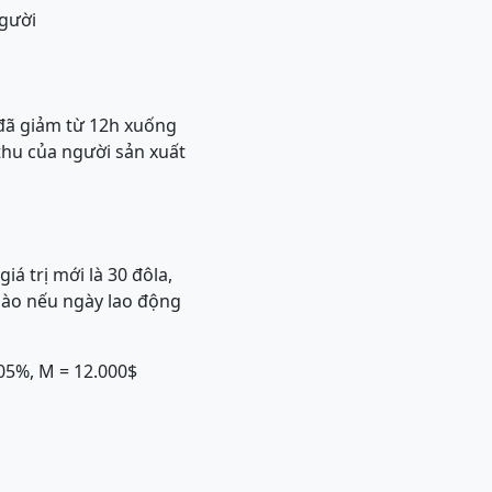
người
 đã giảm từ 12h xuống
 thu của người sản xuất
á trị mới là 30 đôla,
 nào nếu ngày lao động
05%, M = 12.000$