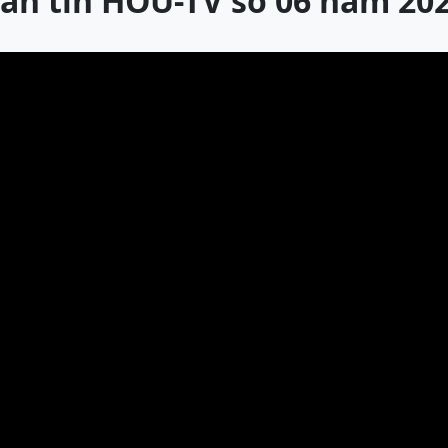
ản tin HOU-TV số 06 năm 20