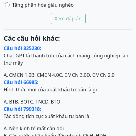
Tăng phân hóa giàu nghèo
Xem đáp án
Các câu hỏi khác:
Câu hỏi 825230:
Chat GPT là thành tựu của cách mạng công nghiệp lần
thứ mấy
A. CMCN 1.0
B. CMCN 4.0
C. CMCN 3.0
D. CMCN 2.0
Câu hỏi 66985:
Hình thức mới của xuất khẩu tư bản là gì
A. BT
B. BOT
C. TNC
D. BTO
Câu hỏi 799318:
Tác động tích cực xuất khẩu tư bản là
A. Nền kinh tế mất cân đối
B. Các nước nhập khẩu đầy nhanh CNH, HĐH