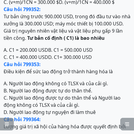
C. (v+m)/1CN = 300.000 $
D. (v+m)/1CN = 400.000 $
Câu hỏi 799352:
Tư bản ứng trước 900.000 USD, trong đó đầu tư vào nhà
xưởng là 300.000 USD; máy móc thiết bị 100.000 USD.
Giá trị nguyên nhiên vật liệu và vật liệu phụ gấp 9 lần
tiền công.
T
ư bản cố định ( C
1
) là bao nhiêu
A. C1 = 200.000 USD
B. C1 = 500.000 USD
C. C1 = 400.000 USD
D. C1= 300.000 USD
Câu hỏi 799353:
Điều kiện để sức lao động trở thành hàng hóa là
A. Người lao động không có TLSX và của cải gì.
B. Người lao động được tự do thân thể.
C. Người lao động được tự do thân thể và Người lao
động không có TLSX và của cải gì.
D. Người lao động tự nguyện đi làm thuê
Câu hỏi 799364:


Lượng giá trị xã hội của hàng hóa được quyết định bởi