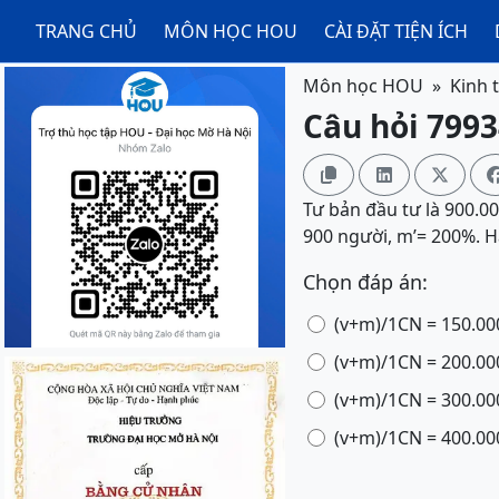
TRANG CHỦ
MÔN HỌC HOU
CÀI ĐẶT TIỆN ÍCH
Môn học HOU
Kinh 
Câu hỏi 7993



Tư bản đầu tư là 900.00
900 người, m’= 200%. H
Chọn đáp án:
(v+m)/1CN = 150.00
(v+m)/1CN = 200.00
(v+m)/1CN = 300.00
(v+m)/1CN = 400.00