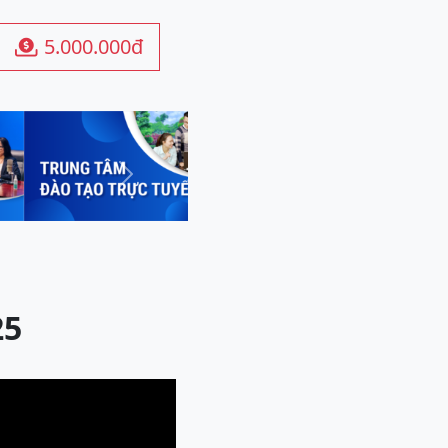
5.000.000đ

Next
25