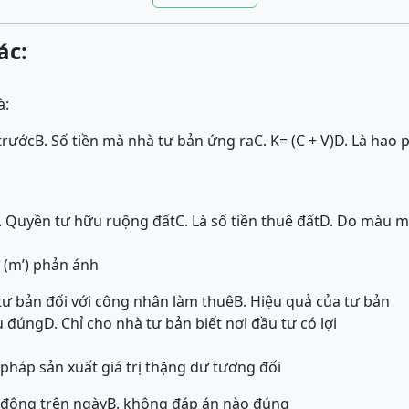
ác:
à:
trước
B. Số tiền mà nhà tư bản ứng ra
C. K= (C + V)
D. Là hao 
. Quyền tư hữu ruộng đất
C. Là số tiền thuê đất
D. Do màu mỡ
ư (m’) phản ánh
 tư bản đối với công nhân làm thuê
B. Hiệu quả của tư bản
ều đúng
D. Chỉ cho nhà tư bản biết nơi đầu tư có lợi
háp sản xuất giá trị thặng dư tương đối
o động trên ngày
B. không đáp án nào đúng