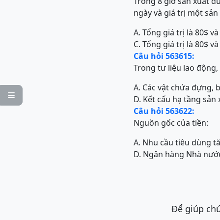
Trong 8 giờ sản xuất đư
ngày và giá trị một sả
A. Tổng giá trị là 80$ và
C. Tổng giá trị là 80$ và
Câu hỏi 563615:
Trong tư liệu lao động
A. Các vật chứa đựng, 

D. Kết cấu hạ tầng sản 
Câu hỏi 563622:
Nguồn gốc của tiền:
A. Nhu cầu tiêu dùng 
D. Ngân hàng Nhà nướ
Để giúp chú