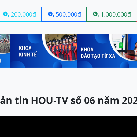
200.000đ
500.000đ
1.000.000đ



ản tin HOU-TV số 06 năm 20