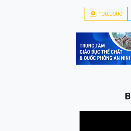
100.000đ

Previous
B