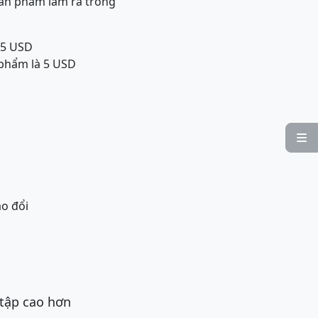
 sản phẩm làm ra trong
2,5 USD
n phẩm là 5 USD
g

ao đổi
 tập cao hơn