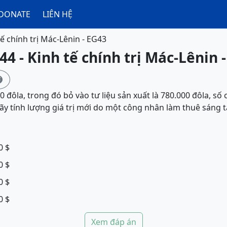
DONATE
LIÊN HỆ
tế chính trị Mác-Lênin - EG43
44 - Kinh tế chính trị Mác-Lênin 

0 đôla, trong đó bỏ vào tư liệu sản xuất là 780.000 đôla, số
ãy tính lượng giá trị mới do một công nhân làm thuê sáng t
0 $
0 $
0 $
0 $
Xem đáp án