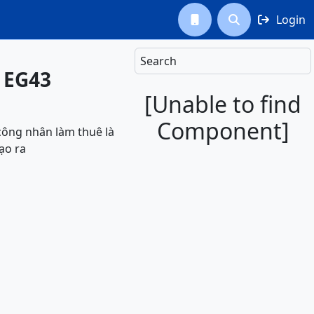
Login



Search
- EG43
[Unable to find
Component]
 công nhân làm thuê là
ạo ra