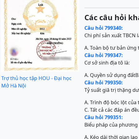
Các câu hỏi kh
Câu hỏi 799340:
Chi phí sản xuất TBCN l
A. Toàn bộ tư bản ứng 
Câu hỏi 799347:
Cơ sở sinh địa tô là:
A. Quyền sử dụng đất
B
Trợ thủ học tập HOU - Đại học
Câu hỏi 799350:
Mở Hà Nội
Tỷ suất giă trị thặng d
A. Trình độ bóc lột của
C. Tất cả các đáp án đ
Câu hỏi 799351:
Biểu pháp của phương p
A. Kéo dài thời gian la