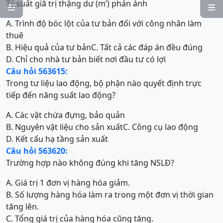
Tỷ suất giă trị thặng dư (m’) phản ánh


A. Trình độ bóc lột của tư bản đối với công nhân làm
thuê
B. Hiệu quả của tư bản
C. Tất cả các đáp án đều đúng
D. Chỉ cho nhà tư bản biết nơi đầu tư có lợi
Câu hỏi 563615:
Trong tư liệu lao động, bộ phận nào quyết định trực
tiếp đến năng suất lao động?
A. Các vật chứa đựng, bảo quản
B. Nguyên vật liệu cho sản xuất
C. Công cụ lao động
D. Kết cấu hạ tầng sản xuất
Câu hỏi 563620:
Trường hợp nào không đúng khi tăng NSLĐ?
A. Giá trị 1 đơn vị hàng hóa giảm.
B. Số lượng hàng hóa làm ra trong một đơn vị thời gian
tăng lên.
C. Tổng giá trị của hàng hóa cũng tăng.