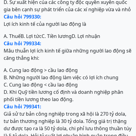
D. Sự xuất hiện của các công ty độc quyền xuyên quốc
gia bên cạnh sự phát triển của các xí nghiệp vừa và nhỏ
Câu hỏi 799330:
Lợi ích kinh tế của người lao động là
A. Thuế
B. Lợi tức
C. Tiền lương
D. Lợi nhuận
Câu hỏi 799334:
Mâu thuẫn lợi ích kinh tế giữa những người lao động sẽ
căng thẳng khi:
A. Cung lao động > cầu lao động
B. Những người lao động làm việc có lợi ích chung
C. Cung lao động < cầu lao động
D. Khi Quỹ tiền lương cố định và doanh nghiệp phân
phối tiền lương theo lao động.
Câu hỏi 799341:
Giả sử tư bản công nghiệp trong xã hội là 270 tỷ dola,
tư bản thương nghiệp là 30 tỷ dola. Tổng giá trị thặng
dư được tạo ra là 50 tỷ dola, chi phỉ lưu thông thuần túy
là 5 tỷ dola. Hỏi tỷ suất lợi nhuận bình quân trong điều