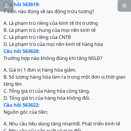
Câu hỏi 563619:


Ý kiến nào đúng về lao động trừu tượng?
A. Là phạm trù riêng của kinh tế thị trường
B. Là phạm trù chung của mọi nền kinh tế
C. Là phạm trù riêng của CNTB
D. Là phạm trù của mọi nền kinh tế hàng hóa
Câu hỏi 563620:
Trường hợp nào không đúng khi tăng NSLĐ?
A. Giá trị 1 đơn vị hàng hóa giảm.
B. Số lượng hàng hóa làm ra trong một đơn vị thời gian
tăng lên.
C. Tổng giá trị của hàng hóa cũng tăng.
D. Tổng giá trị của hàng hóa không đổi.
Câu hỏi 563622:
Nguồn gốc của tiền:
A. Nhu cầu tiêu dùng tăng nhanh
B. Phát triển kinh tế
C. Nhu cầu của sản xuất và trao đổi