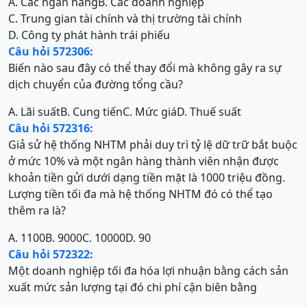
A. Các ngân hàng
B. Các doanh nghiệp
C. Trung gian tài chính và thị trường tài chính
D. Công ty phát hành trái phiếu
Câu hỏi 572306:
Biến nào sau đây có thể thay đổi mà không gây ra sự
dịch chuyển của đường tổng cầu?
A. Lãi suất
B. Cung tiến
C. Mức giá
D. Thuế suất
Câu hỏi 572316:
Giả sử hệ thống NHTM phải duy trì tỷ lệ dữ trữ bắt buộc
ở mức 10% và một ngân hàng thành viên nhận được
khoản tiền gửi dưới dạng tiền mặt là 1000 triệu đồng.
Lượng tiền tối đa mà hệ thống NHTM đó có thể tạo
thêm ra là?
A. 1100
B. 9000
C. 10000
D. 90
Câu hỏi 572322:
Một doanh nghiệp tối đa hóa lợi nhuận bằng cách sản
xuất mức sản lượng tại đó chi phí cận biên bằng