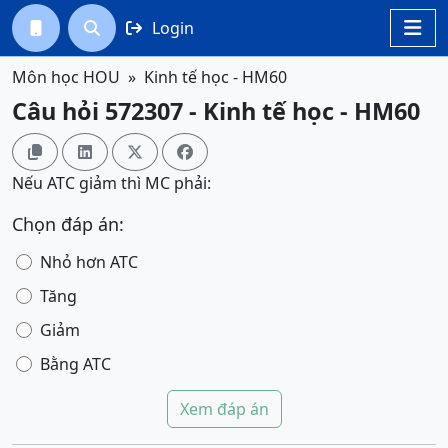
Login




Môn học HOU
Kinh tế học - HM60
Câu hỏi 572307 - Kinh tế học - HM60




Nếu ATC giảm thì MC phải:
Chọn đáp án:
Nhỏ hơn ATC
Tăng
Giảm
Bằng ATC
Xem đáp án