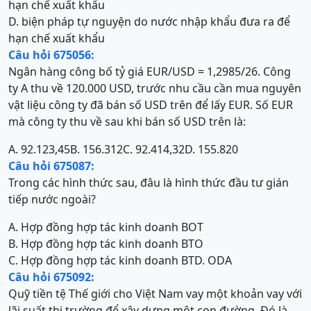
hạn chế xuất khẩu
D. biện pháp tự nguyện do nước nhập khẩu đưa ra để
hạn chế xuất khẩu
Câu hỏi 675056:
Ngân hàng công bố tỷ giá EUR/USD = 1,2985/26. Công
ty A thu về 120.000 USD, trước nhu cầu cần mua nguyên
vật liệu công ty đã bán số USD trên để lấy EUR. Số EUR
mà công ty thu về sau khi bán số USD trên là:
A. 92.123,45
B. 156.312
C. 92.414,32
D. 155.820
Câu hỏi 675087:
Trong các hình thức sau, đâu là hình thức đầu tư gián
tiếp nước ngoài?
A. Hợp đồng hợp tác kinh doanh BOT
B. Hợp đồng hợp tác kinh doanh BTO
C. Hợp đồng hợp tác kinh doanh BT
D. ODA
Câu hỏi 675092:
Quỹ tiền tệ Thế giới cho Việt Nam vay một khoản vay với
lãi suất thị trường để xây dựng một con đường. Đó là