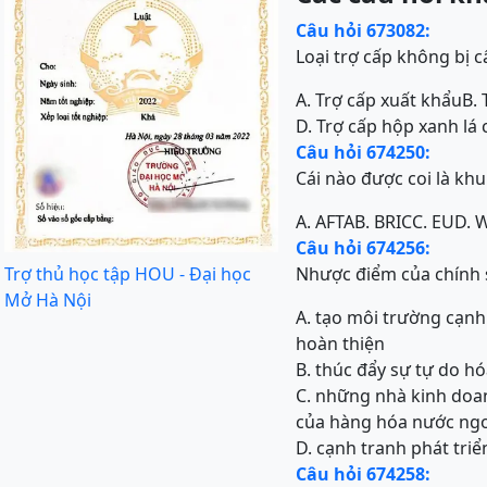
Câu hỏi 673082:
Loại trợ cấp không bị 
A. Trợ cấp xuất khẩu
B.
D. Trợ cấp hộp xanh lá 
Câu hỏi 674250:
Cái nào được coi là khu
A. AFTA
B. BRIC
C. EU
D. 
Câu hỏi 674256:
Trợ thủ học tập HOU - Đại học
Nhược điểm của chính s
Mở Hà Nội
A. tạo môi trường cạnh 
hoàn thiện
B. thúc đẩy sự tự do h
C. những nhà kinh doan
của hàng hóa nước ng
D. cạnh tranh phát tri
Câu hỏi 674258: