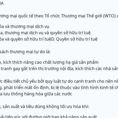
HA
ương mại quốc tế theo Tổ chức Thương mại Thế giới (WTO) 
a và thương mại dịch vụ
, thương mại dịch vụ và quyền sở hữu trí tuệ
a và quyền sở hữu trí tuệ
D. Quyền sở hữu trí tuệ
ách thương mại tự do là:
n, kích thích nâng cao chất lượng hạ giá sản phẩm
tranh gay gắt trên thị trường nội địa, kích thích các nhà sản
c điều tiết chủ yếu bởi quy luật tự do cạnh tranh cho nên nề
 phát triển mất ổn định, bị lệ thuộc vào tình hình kinh tế c
óa lưu thông hàng hóa giữa các nước
, sản xuất và tiêu dùng không tối ưu hóa khi:
i tiếp xúc với đường giới hạn khả năng sản xuất