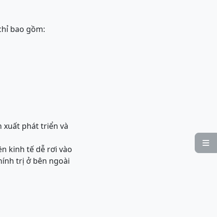
chỉ bao gồm:
 xuất phát triển và

n kinh tế dễ rơi vào
hính trị ở bên ngoài