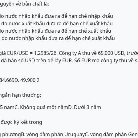
guyện về bản chất là:
 do nước nhập khẩu đưa ra để hạn chế nhập khẩu
 do nước xuất khẩu đưa ra để hạn chế xuất khẩu
 do nước nhập khẩu đưa ra để hạn chế xuất khẩu
n do nước nhập khẩu đưa ra để hạn chế xuất khẩu
iá EUR/USD = 1,2985/26. Công ty A thu về 65.000 USD, trư
y đã bán số USD trên để lấy EUR. Số EUR mà công ty thu về 
 84.669
D. 49.900,2
 ngắn hạn thường:
 5 năm
C. Không quá một năm
D. Dưới 3 năm
 được ký kết trong
g phương
B. vòng đàm phán Uruguay
C. vòng đàm phán Gen