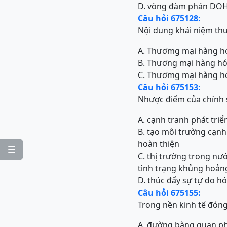
D. vòng đàm phán DO
Câu hỏi 675128:
Nội dung khái niệm th
A. Thươmg mại hàng hó
B. Thương mại hàng hóa
C. Thươmg mại hàng hó
Câu hỏi 675153:
Nhược điểm của chính s
A. cạnh tranh phát triể
B. tạo môi trường cạnh 
hoàn thiện

C. thị trường trong nướ
tình trạng khủng hoảng,
D. thúc đẩy sự tự do h
Câu hỏi 675155:
Trong nền kinh tế đóng
A. đường bàng quan phả