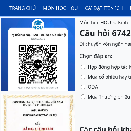
TRANG CHỦ
MÔN HỌC HOU
CÀI ĐẶT TIỆN ÍCH
Môn học HOU
Kinh 
Câu hỏi 6742
Di chuyển vốn ngắn hạn
Chọn đáp án:
Hợp đồng hợp tác 
Mua cổ phiếu hay t
ODA
Mua Thương phiếu
Các câu hỏi kh