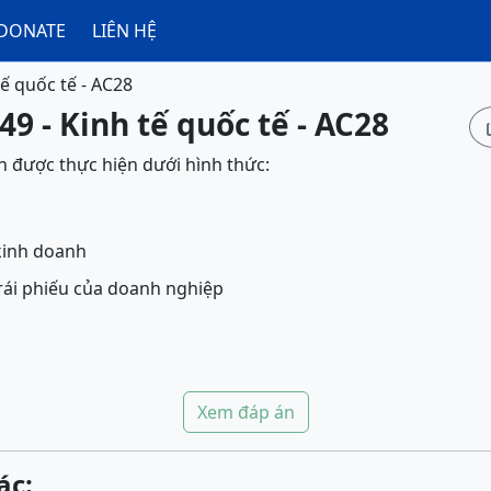
DONATE
LIÊN HỆ
tế quốc tế - AC28
49 - Kinh tế quốc tế - AC28
 được thực hiện dưới hình thức:
kinh doanh
rái phiếu của doanh nghiệp
Xem đáp án
ác: