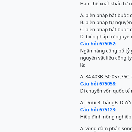
Hạn chế xuất khẩu tự n
A. biện pháp bắt buộc
B. biện pháp tự nguyện
C. biện pháp bắt buộc
D. biện pháp tự nguyệ
Câu hỏi 675052:
Ngân hàng công bố tỷ g
nguyên vật liệu công t
là:
A. 84.403
B. 50.057,76
C.
Câu hỏi 675058:
Di chuyển vốn quốc tế
A. Dưới 3 tháng
B. Dưới
Câu hỏi 675123:
Hiệp định nông nghiệp
A. vòng đàm phán son