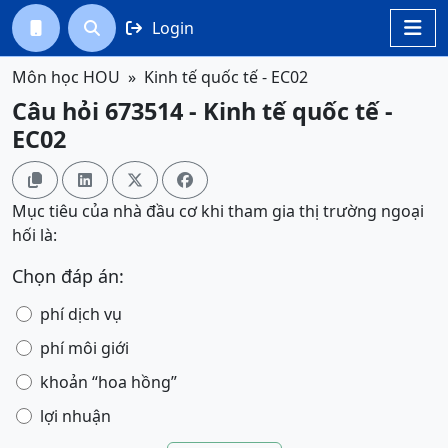
Login




Môn học HOU
Kinh tế quốc tế - EC02
Câu hỏi 673514 - Kinh tế quốc tế -
EC02




Mục tiêu của nhà đầu cơ khi tham gia thị trường ngoại
hối là:
Chọn đáp án:
phí dịch vụ
phí môi giới
khoản “hoa hồng”
lợi nhuận