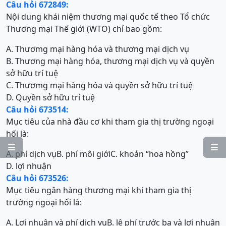
Câu hỏi 672849:
Nội dung khái niệm thương mại quốc tế theo Tổ chức
Thương mại Thế giới (WTO) chỉ bao gồm:
A. Thươmg mại hàng hóa và thương mại dịch vụ
B. Thương mại hàng hóa, thương mại dịch vụ và quyền
sở hữu trí tuệ
C. Thươmg mại hàng hóa và quyền sở hữu trí tuệ
D. Quyền sở hữu trí tuệ
Câu hỏi 673514:
Mục tiêu của nhà đầu cơ khi tham gia thị trường ngoại
hối là:


A. phí dịch vụ
B. phí môi giới
C. khoản “hoa hồng”
D. lợi nhuận
Câu hỏi 673526:
Mục tiêu ngân hàng thương mại khi tham gia thị
trường ngoại hối là:
A. Lợi nhuận và phí dịch vụ
B. lệ phí trước bạ và lợi nhuận