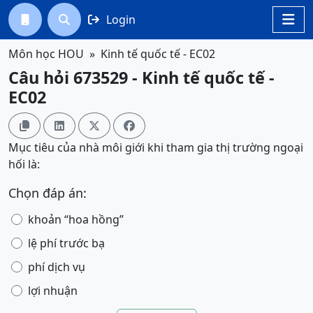
Login




Môn học HOU
Kinh tế quốc tế - EC02
Câu hỏi 673529 - Kinh tế quốc tế -
EC02




Mục tiêu của nhà môi giới khi tham gia thị trường ngoại
hối là:
Chọn đáp án:
khoản “hoa hồng”
lệ phí trước bạ
phí dịch vụ
lợi nhuận