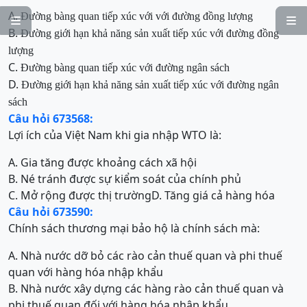
A.
Đư
ờng bàng quan tiếp xúc với
với đường đồng lượng


B.
Đư
ờng giới hạn khả năng sản xuất tiếp xúc với đường đồng
lượng
C.
Đư
ờng bàng quan tiếp xúc với đường ngân sách
D.
Đư
ờng giới hạn khả năng sản xuất tiếp xúc với đường ngân
sách
Câu hỏi 673568:
Lợi ích của Việt Nam khi gia nhập WTO là:
A. Gia tăng được khoảng cách xã hội
B. Né tránh được sự kiểm soát của chính phủ
C. Mở rộng được thị trường
D. Tăng giá cả hàng hóa
Câu hỏi 673590:
Chính sách thương mại bảo hộ là chính sách mà:
A. Nhà nước dỡ bỏ các rào cản thuế quan và phi thuế
quan với hàng hóa nhập khẩu
B. Nhà nước xây dựng các hàng rào cản thuế quan và
phi thuế quan đối với hàng hóa nhập khẩu