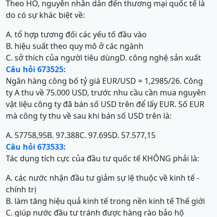
Theo HO, nguyên nhân dẫn đến thương mại quốc tế là
do có sự khác biệt về:
A. tổ hợp tương đối các yếu tố đầu vào
B. hiệu suất theo quy mô ở các ngành
C. sở thích của người tiêu dùng
D. công nghệ sản xuất
Câu hỏi 673525:
Ngân hàng công bố tỷ giá EUR/USD = 1,2985/26. Công
ty A thu về 75.000 USD, trước nhu cầu cần mua nguyên
vật liệu công ty đã bán số USD trên để lấy EUR. Số EUR
mà công ty thu về sau khi bán số USD trên là:
A. 57758,95
B. 97.388
C. 97.695
D. 57.577,15
Câu hỏi 673533:
Tác dụng tích cực của đầu tư quốc tế KHÔNG phải là:
A. các nước nhận đầu tư giảm sự lệ thuộc về kinh tế -
chính trị
B. làm tăng hiệu quả kinh tế trong nền kinh tế Thế giới
C. giúp nước đầu tư tránh được hàng rào bảo hộ