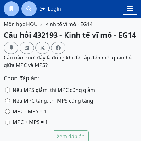
Login




Môn học HOU
Kinh tế vĩ mô - EG14
Câu hỏi 432193 - Kinh tế vĩ mô - EG14




Câu nào dưới đây là đúng khi đề cập đến mối quan hệ
giữa MPC và MPS?
Chọn đáp án:
Nếu MPS giảm, thì MPC cũng giảm
Nếu MPC tăng, thì MPS cũng tăng
MPC - MPS = 1
MPC + MPS = 1
Xem đáp án