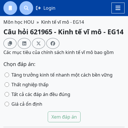
Login




Môn học HOU
Kinh tế vĩ mô - EG14
Câu hỏi 621965 - Kinh tế vĩ mô - EG14




Các mục tiêu của chính sách kinh tế vĩ mô bao gồm
Chọn đáp án:
Tăng trưởng kinh tế nhanh một cách bền vững
Thất nghiệp thấp
Tất cả các đáp án đều đúng
Giá cả ổn định
Xem đáp án