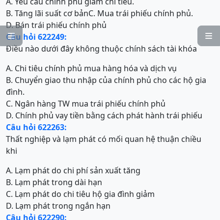
A. Yêu cầu chính phủ giảm chi tiêu.
B. Tăng lãi suất cơ bản
C. Mua trái phiếu chính phủ.
D. Bán trái phiếu chính phủ
Câu hỏi 622249:


Điều nào dưới đây không thuộc chính sách tài khóa
A. Chi tiêu chính phủ mua hàng hóa và dịch vụ
B. Chuyển giao thu nhập của chính phủ cho các hộ gia
đình.
C. Ngân hàng TW mua trái phiếu chính phủ
D. Chính phủ vay tiền bằng cách phát hành trái phiếu
Câu hỏi 622263:
Thất nghiệp và lạm phát có mối quan hệ thuận chiều
khi
A. Lạm phát do chi phí sản xuất tăng
B. Lạm phát trong dài hạn
C. Lạm phát do chi tiêu hộ gia đình giảm
D. Lạm phát trong ngắn hạn
Câu hỏi 622290: