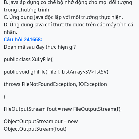
B. Java áp dụng cơ chế bộ nhớ động cho mọi đối tượng
trong chương trình.
C. Ứng dụng Java độc lập với môi trường thực hiện.
D. Ứng dụng Java chỉ thực thi được trên các máy tính cá
nhân.
Câu hỏi 241668:
Đoạn mã sau đây thực hiện gì?
public class XuLyFile{
public void ghiFile( File f, ListArray<SV> lstSV)
throws FileNotFoundException, IOException
{
FileOutputStream fout = new FileOutputStream(f);
ObjectOutputStream out = new
ObjectOutputStream(fout);