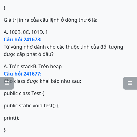
}
Giá trị in ra của câu lệnh ở dòng thứ 6 là:
A. 100
B. 0
C. 101
D. 1
Câu hỏi 241673:
Từ vùng nhớ dành cho các thuộc tính của đối tượng
được cấp phát ở đâu?
A. Trên stack
B. Trên heap
Câu hỏi 241677:
Cho class được khai báo như sau:


public class Test {
public static void test() {
print();
}