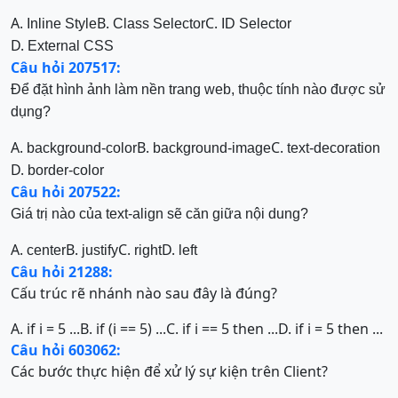
A.
B.
C.
Inline Style
Class Selector
ID Selector
D.
External CSS
Câu hỏi 207517:
Để đặt hình ảnh làm nền trang web, thuộc tính nào được sử
dụng?
A.
B.
C.
background-color
background-image
text-decoration
D.
border-color
Câu hỏi 207522:
Giá trị nào của text-align sẽ căn giữa nội dung?
A.
B.
C.
D.
center
justify
right
left
Câu hỏi 21288:
Cấu trúc rẽ nhánh nào sau đây là đúng?
A. if i = 5 ...
B. if (i == 5) ...
C. if i == 5 then ...
D. if i = 5 then ...
Câu hỏi 603062:
Các bước thực hiện để xử lý sự kiện trên Client?