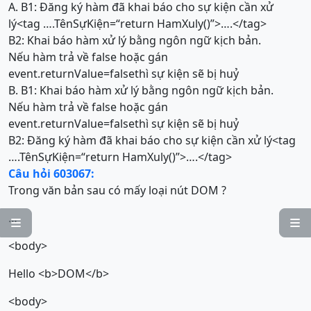
A. B1: Đăng ký hàm đã khai báo cho sự kiện cần xử
lý<tag ….TênSựKiện=“return HamXuly()”>….</tag>
B2: Khai báo hàm xử lý bằng ngôn ngữ kịch bản.
Nếu hàm trả về false hoặc gán
event.returnValue=falsethì sự kiện sẽ bị huỷ
B. B1: Khai báo hàm xử lý bằng ngôn ngữ kịch bản.
Nếu hàm trả về false hoặc gán
event.returnValue=falsethì sự kiện sẽ bị huỷ
B2: Đăng ký hàm đã khai báo cho sự kiện cần xử lý<tag
….TênSựKiện=“return HamXuly()”>….</tag>
Câu hỏi 603067:
Trong văn bản sau có mấy loại nút DOM ?
…


<body>
Hello <b>DOM</b>
<body>