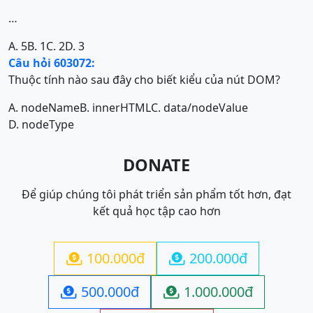
…
A. 5
B. 1
C. 2
D. 3
Câu hỏi 603072:
Thuộc tính nào sau đây cho biết kiểu của nút DOM?
A. nodeName
B. innerHTML
C. data/nodeValue
D. nodeType
DONATE
Để giúp chúng tôi phát triển sản phẩm tốt hơn, đạt
kết quả học tập cao hơn
100.000đ
200.000đ


500.000đ
1.000.000đ

