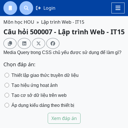
Login




Môn học HOU
Lập trình Web - IT15
Câu hỏi 500007 - Lập trình Web - IT15




Media Query trong CSS chủ yếu được sử dụng để làm gì?
Chọn đáp án:
Thiết lập giao thức truyền dữ liệu
Tạo hiệu ứng hoạt ảnh
Tạo cơ sở dữ liệu trên web
Áp dụng kiểu dáng theo thiết bị
Xem đáp án