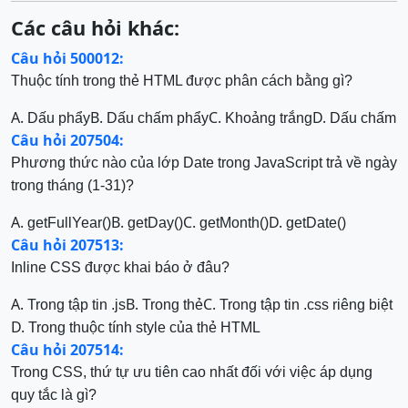
Các câu hỏi khác:
Câu hỏi 500012:
Thuộc tính trong thẻ HTML được phân cách bằng gì?
A.
B.
C.
D.
Dấu phẩy
Dấu chấm phẩy
Khoảng trắng
Dấu chấm
Câu hỏi 207504:
Phương thức nào của lớp Date trong JavaScript trả về ngày
trong tháng (1-31)?
A.
B.
C.
D.
getFullYear()
getDay()
getMonth()
getDate()
Câu hỏi 207513:
Inline CSS được khai báo ở đâu?
A.
B.
C.
Trong tập tin .js
Trong thẻ
Trong tập tin .css riêng biệt
D.
Trong thuộc tính style của thẻ HTML
Câu hỏi 207514:
Trong CSS, thứ tự ưu tiên cao nhất đối với việc áp dụng
quy tắc là gì?