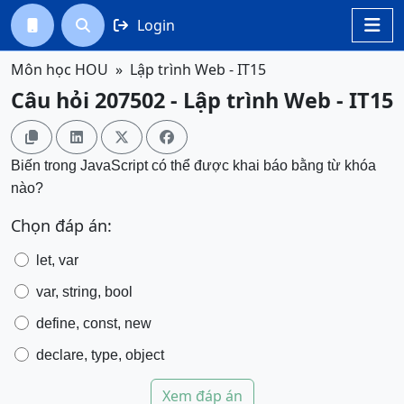
Login




Môn học HOU
Lập trình Web - IT15
Câu hỏi 207502 - Lập trình Web - IT15




Biến trong JavaScript có thể được khai báo bằng từ khóa
nào?
Chọn đáp án:
let, var
var, string, bool
define, const, new
declare, type, object
Xem đáp án