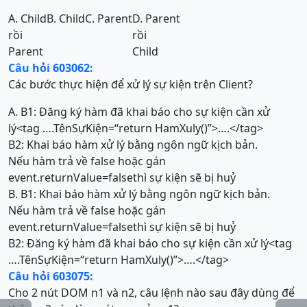
A. Child
B. Child
C. Parent
D. Parent
rồi
rồi
Parent
Child
Câu hỏi 603062:
Các bước thực hiện để xử lý sự kiện trên Client?
A. B1: Đăng ký hàm đã khai báo cho sự kiện cần xử
lý<tag ….TênSựKiện=“return HamXuly()”>….</tag>
B2: Khai báo hàm xử lý bằng ngôn ngữ kịch bản.
Nếu hàm trả về false hoặc gán
event.returnValue=falsethì sự kiện sẽ bị huỷ
B. B1: Khai báo hàm xử lý bằng ngôn ngữ kịch bản.
Nếu hàm trả về false hoặc gán
event.returnValue=falsethì sự kiện sẽ bị huỷ
B2: Đăng ký hàm đã khai báo cho sự kiện cần xử lý<tag
….TênSựKiện=“return HamXuly()”>….</tag>
Câu hỏi 603075:
Cho 2 nút DOM n1 và n2, câu lệnh nào sau đây dùng để