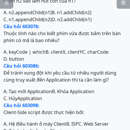
thêm n2 vào làm nút con của n1?


A. n2.appendChild(n1)
B. n1.addChild(n2)
C. n1.appendChild(n2)
D. n2.addChild(n1)
Câu hỏi 603076:
Thuộc tính nào cho biết phím vừa được bấm trên bàn
phím có mã là bao nhiêu?
A. keyCode | which
B. clientX, clientY
C. charCode
D. button
Câu hỏi 603086:
Để tránh xung đột khi yêu cầu từ nhiều người dùng
cùng truy xuất đến Application thì ta cần làm gì?
A. Tạo mới Application
B. Khóa Application
C. HủyApplication
Câu hỏi 603098:
Client-Side script được thực hiện bởi:
A. Hệ điều hành ở máy Client
B. ISP
C. Web Server