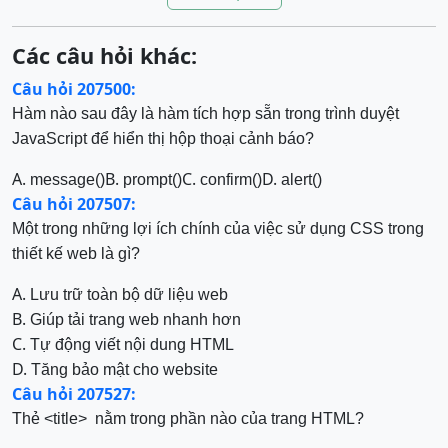
Các câu hỏi khác:
Câu hỏi 207500:
Hàm nào sau đây là hàm tích hợp sẵn trong trình duyệt
JavaScript để hiển thị hộp thoại cảnh báo?
A.
B.
C.
D.
message()
prompt()
confirm()
alert()
Câu hỏi 207507:
Một trong những lợi ích chính của việc sử dụng CSS trong
thiết kế web là gì?
A.
Lưu trữ toàn bộ dữ liệu web
B.
Giúp tải trang web nhanh hơn
C.
Tự động viết nội dung HTML
D.
Tăng bảo mật cho website
Câu hỏi 207527:
Thẻ <title> nằm trong phần nào của trang HTML?