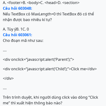
A. <footer>
B. <body>
C. <head>
D. <section>
Câu hỏi 603048:
Nếu TextBox có MaxLength=0 thì TextBox đó có thể
nhận được bao nhiêu kí tự?
A. Tùy ý
B. 1
C. 0
Câu hỏi 603061:
Cho đoạn mã như sau:
....
<div onclick=“javascript:alert(‘Parent’);”>
<div onclick=“javascript:alert(‘Child’);”>Click me</div>
</div>
....
Trên trình duyệt, khi người dùng click vào dòng “Click
me” thì xuất hiện thông báo nào?