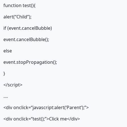
function test(){
alert(“Child”);
if (event.cancelBubble)
event.cancelBubble();
else
event.stopPropagation();
}
</script>
....
<div onclick=“javascript:alert(‘Parent’);”>
<div onclick=“test();”>Click me</div>