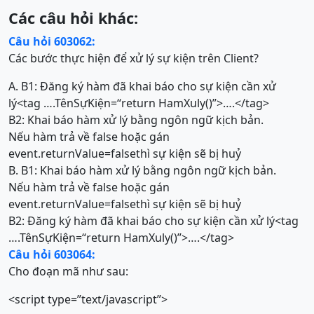
Các câu hỏi khác:
Câu hỏi 603062:
Các bước thực hiện để xử lý sự kiện trên Client?
A. B1: Đăng ký hàm đã khai báo cho sự kiện cần xử
lý<tag ….TênSựKiện=“return HamXuly()”>….</tag>
B2: Khai báo hàm xử lý bằng ngôn ngữ kịch bản.
Nếu hàm trả về false hoặc gán
event.returnValue=falsethì sự kiện sẽ bị huỷ
B. B1: Khai báo hàm xử lý bằng ngôn ngữ kịch bản.
Nếu hàm trả về false hoặc gán
event.returnValue=falsethì sự kiện sẽ bị huỷ
B2: Đăng ký hàm đã khai báo cho sự kiện cần xử lý<tag
….TênSựKiện=“return HamXuly()”>….</tag>
Câu hỏi 603064:
Cho đoạn mã như sau:
<script type=”text/javascript”>