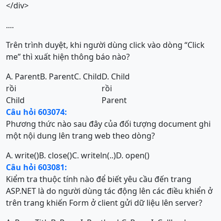
</div>
....
Trên trình duyệt, khi người dùng click vào dòng “Click
me” thì xuất hiện thông báo nào?
A. Parent
B. Parent
C. Child
D. Child
rồi
rồi
Child
Parent
Câu hỏi 603074:
Phương thức nào sau đây của đối tượng document ghi
một nội dung lên trang web theo dòng?
A. write()
B. close()
C. writeln(..)
D. open()
Câu hỏi 603081:
Kiểm tra thuộc tính nào để biết yêu cầu đến trang
ASP.NET là do người dùng tác động lên các điều khiển ở
trên trang khiến Form ở client gửi dữ liệu lên server?