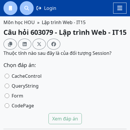
Login




Môn học HOU
Lập trình Web - IT15
Câu hỏi 603079 - Lập trình Web - IT15




Thuộc tính nào sau đây là của đối tượng Session?
Chọn đáp án:
CacheControl
QueryString
Form
CodePage
Xem đáp án