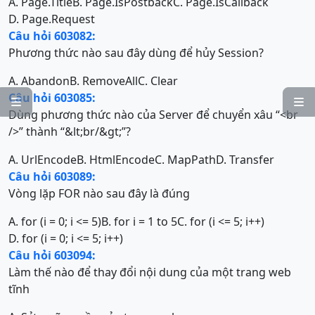
A. Page.Title
B. Page.IsPostback
C. Page.IsCallback
D. Page.Request
Câu hỏi 603082:
Phương thức nào sau đây dùng để hủy Session?
A. Abandon
B. RemoveAll
C. Clear
Câu hỏi 603085:


Dùng phương thức nào của Server để chuyển xâu “<br
/>” thành “&lt;br/&gt;”?
A. UrlEncode
B. HtmlEncode
C. MapPath
D. Transfer
Câu hỏi 603089:
Vòng lặp FOR nào sau đây là đúng
A. for (i = 0; i <= 5)
B. for i = 1 to 5
C. for (i <= 5; i++)
D. for (i = 0; i <= 5; i++)
Câu hỏi 603094:
Làm thế nào để thay đổi nội dung của một trang web
tĩnh