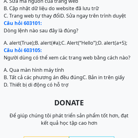
A. Sửa mã nguồn của trang web
B. Cập nhật dữ liệu do website đã lưu trữ
C. Trang web tự thay đổi
D. Sửa ngay trên trình duyệt
Câu hỏi 603101:
Dòng lệnh nào sau đây là đúng?
A. alert(True);
B. alert(#a);
C. Alert(“Hello”);
D. alert(a+5);
Câu hỏi 603105:
Người dùng có thể xem các trang web bằng cách nào?
A. Qua màn hình máy tính
B. Tất cả các phương án đều đúng
C. Bản in trên giấy
D. Thiết bị di động có hỗ trợ
DONATE
Để giúp chúng tôi phát triển sản phẩm tốt hơn, đạt
kết quả học tập cao hơn