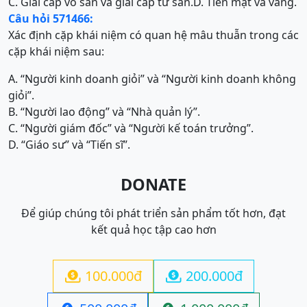
C. Giai cấp vô sản và giai cấp tư sản.
D. Tiền mặt và vàng.
Câu hỏi 571466:
Xác định cặp khái niệm có quan hệ mâu thuẫn trong các
cặp khái niệm sau:
A. “Người kinh doanh giỏi” và “Người kinh doanh không
giỏi”.
B. “Người lao động” và “Nhà quản lý”.
C. “Người giám đốc” và “Người kế toán trưởng”.
D. “Giáo sư” và “Tiến sĩ”.
DONATE
Để giúp chúng tôi phát triển sản phẩm tốt hơn, đạt
kết quả học tập cao hơn
100.000đ
200.000đ

