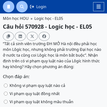
Login




Môn học HOU
Logic học - EL05
Câu hỏi 570928 - Logic học - EL05




“Tất cả sinh viên trường ĐH MỞ Hà nội đều phải học
môn Lôgíc học, nhưng không phải trường Đại học nào
ở nước ta cũng coi Lôgíc học là môn bắt buộc”. Nhận
định trên có vi phạm quy luật nào của Lôgíc hình thức
hay không? Hãy chọn phương án đúng:
Chọn đáp án:
Không vi phạm quy luật nào cả
Vi phạm quy luật đồng nhất
Vi phạm quy luật không mâu thuẫn