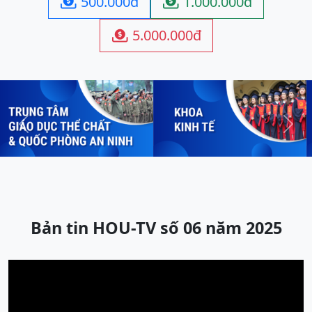
500.000đ
1.000.000đ


5.000.000đ

Previous
Next
Bản tin HOU-TV số 06 năm 2025