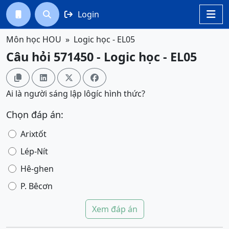
Login




Môn học HOU
Logic học - EL05
Câu hỏi 571450 - Logic học - EL05




Ai là người sáng lập lôgíc hình thức?
Chọn đáp án:
Arixtốt
Lép-Nít
Hê-ghen
P. Bêcơn
Xem đáp án