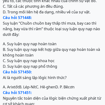
yếu tố, các thuộc tính khác nhau của chính sự vật đó.
C. Tất cả các phương án đều đúng.
D. Trong mối liên hệ đa dạng, nhiều vẻ của sự vật.
Câu hỏi 571448:
Suy luận “Chuồn chuồn bay thấp thì mưa, bay cao thì
nắng, bay vừa thì râm” thuộc loại suy luận quy nạp nào
dưới đây:
A. Suy luận quy nạp hoàn toàn
B. Suy luận quy nạp kết hợp giữa quy nạp hoàn toàn và
không hoàn toàn
C. Suy luận quy nạp khoa học
D. Suy luận quy nạp phổ thông
Câu hỏi 571450:
Ai là người sáng lập lôgíc hình thức?
A. Arixtốt
B. Lép-Nít
C. Hê-ghen
D. P. Bêcơn
Câu hỏi 571451:
Nguyên tắc toàn diện của lôgíc biện chứng xuất phát từ
cơ sở khách quan: