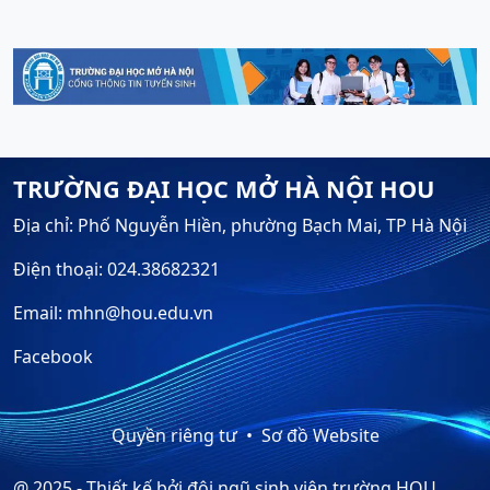
TRƯỜNG ĐẠI HỌC MỞ HÀ NỘI HOU
Địa chỉ: Phố Nguyễn Hiền, phường Bạch Mai, TP Hà Nội
Điện thoại: 024.38682321
Email: mhn@hou.edu.vn
Facebook
Quyền riêng tư
Sơ đồ Website
@ 2025 - Thiết kế bởi đội ngũ sinh viên trường HOU