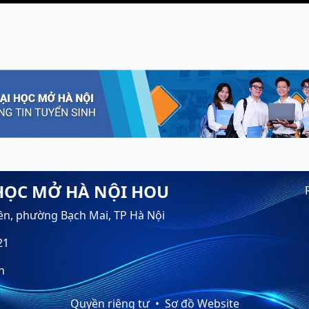
HỌC MỞ HÀ NỘI HOU
ền, phường Bạch Mai, TP Hà Nội
21
n
Quyền riêng tư
Sơ đồ Website