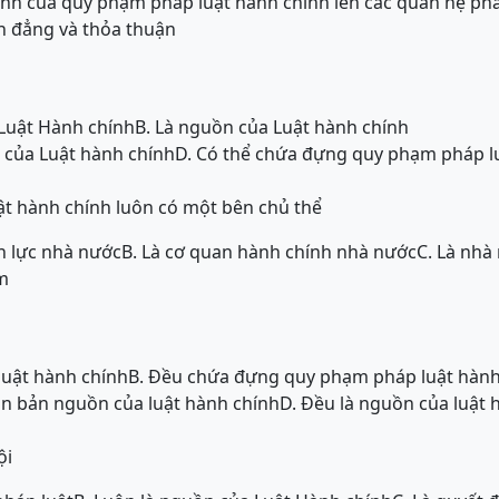
hỉnh của quy phạm pháp luật hành chính lên các quan hệ ph
h đẳng và thỏa thuận
 Luật Hành chính
B. Là nguồn của Luật hành chính
 của Luật hành chính
D. Có thể chứa đựng quy phạm pháp l
ật hành chính luôn có một bên chủ thể
ền lực nhà nước
B. Là cơ quan hành chính nhà nước
C. Là nhà
m
 luật hành chính
B. Đều chứa đựng quy phạm pháp luật hành
ăn bản nguồn của luật hành chính
D. Đều là nguồn của luật 
ội