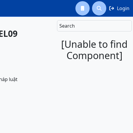
Login



Search
 EL09
[Unable to find
Component]
háp luật