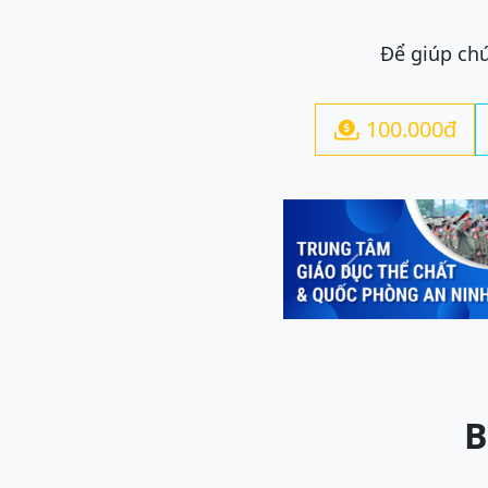
Để giúp chú
100.000đ

Previous
B