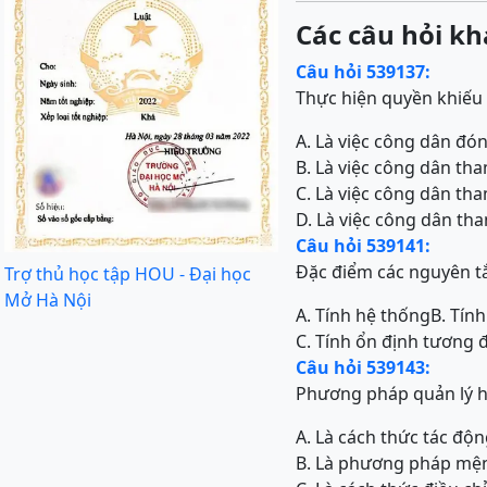
Các câu hỏi kh
Câu hỏi 539137:
Thực hiện quyền khiếu 
A. Là việc công dân đó
B. Là việc công dân th
C. Là việc công dân th
D. Là việc công dân tha
Câu hỏi 539141:
Đặc điểm các nguyên t
Trợ thủ học tập HOU - Đại học
Mở Hà Nội
A. Tính hệ thống
B. Tính
C. Tính ổn định tương 
Câu hỏi 539143:
Phương pháp quản lý 
A. Là cách thức tác độn
B. Là phương pháp mệ