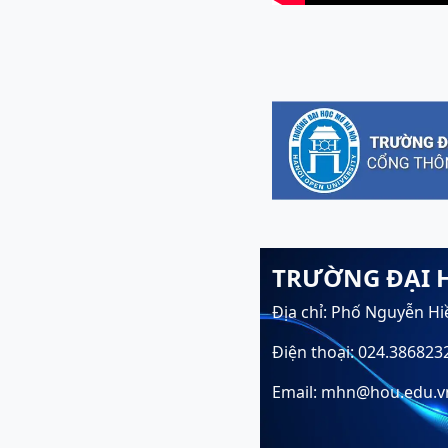
TRƯỜNG ĐẠI 
Địa chỉ: Phố Nguyễn Hi
Điện thoại: 024.386823
Email: mhn@hou.edu.v