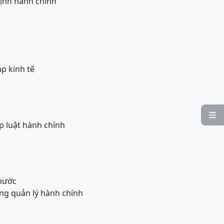
định hành chính
p kinh tế

p luật hành chính
 nước
ong quản lý hành chính