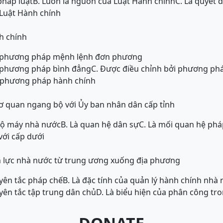
pháp luật
B. Luôn là nguồn của Luật Hành chính
C. Là quyết 
 Luật Hành chính
h chính
ởi phương pháp mệnh lệnh đơn phương
i phương pháp bình đẳng
C. Được điều chỉnh bởi phương phá
i phương pháp hành chính
ơ quan ngang bộ với Ủy ban nhân dân cấp tỉnh
 bộ máy nhà nước
B. Là quan hệ dân sự
C. Là mối quan hệ phá
với cấp dưới
n lực nhà nước từ trung ương xuống địa phương
uyên tắc pháp chế
B. Là đặc tính của quản lý hành chính nhà
uyên tắc tập trung dân chủ
D. Là biểu hiện của phân công tr