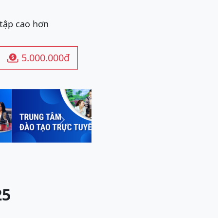
 tập cao hơn
5.000.000đ

Next
25