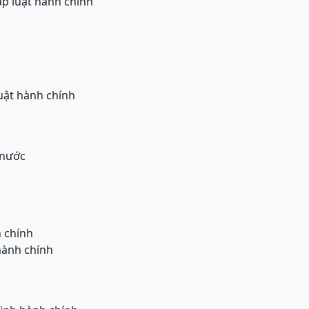
áp luật hành chính
uật hành chính
 nước
 chính
hành chính