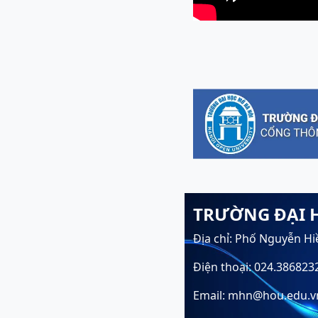
TRƯỜNG ĐẠI 
Địa chỉ: Phố Nguyễn Hi
Điện thoại: 024.386823
Email: mhn@hou.edu.v