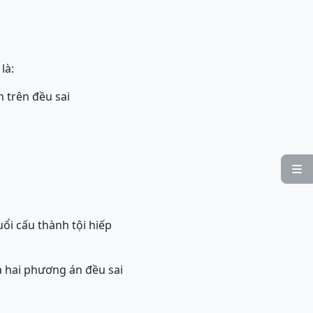
là:
 trên đều sai

uổi cấu thành tội hiếp
ả hai phương án đều sai