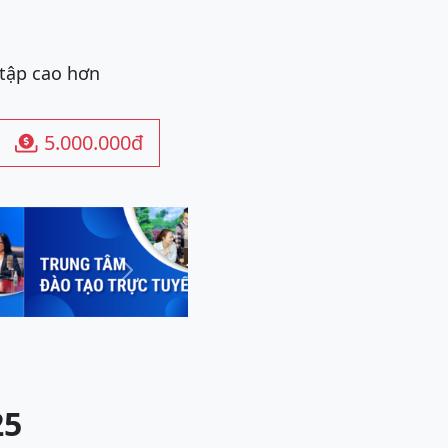
 tập cao hơn
5.000.000đ

Next
25