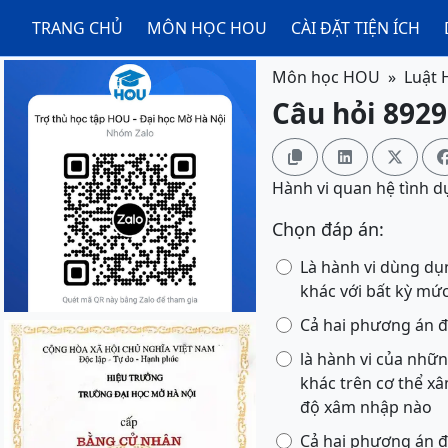
TRANG CHỦ
MÔN HỌC HOU
CÀI ĐẶT TIỆN ÍCH
Môn học HOU
Luật 
Câu hỏi 8929



Hành vi quan hệ tình dụ
Chọn đáp án:
Là hành vi dùng dụ
khác với bất kỳ mứ
Cả hai phương án đ
là hành vi của nhữn
khác trên cơ thể xâm nhập vào bộ phận sinh dục nữ, miệng, hậu môn của người khác với bất kỳ mức
độ xâm nhập nào
Cả hai phương án