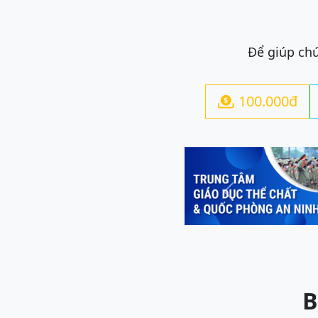
Để giúp chú
100.000đ

Previous
B