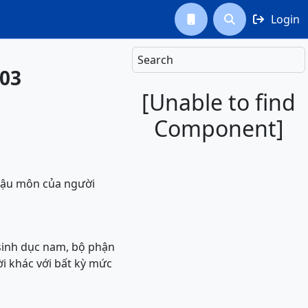
Login



Search
L03
[Unable to find
Component]
 hậu môn của người
 sinh dục nam, bộ phận