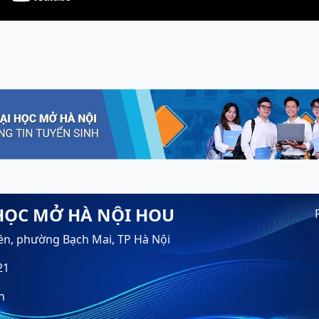
HỌC MỞ HÀ NỘI HOU
ền, phường Bạch Mai, TP Hà Nội
21
n