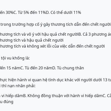
đến 30%
C. Từ 5% đến 11%
D. Có thể dưới 11%
 trong trường hợp cố ý gây thương tích dẫn đến chết người 
 thương tích và vô ý với hậu quả chết người
B. Cả 3 phương án
 thương tích và hậu quả chết người
 thương tích và không xét lỗi của việc dẫn đến chết người
tội vu khống là:
 đến 15 năm
C. Tù đến 20 năm
D. Tù chung thân
hực hiện hành vi quan hệ tình dục khác với người dưới 13 t
 thì nạn nhân phải:
 vi hiếp dâm
B. Không đồng thuận với hành vi hiếp dâm
C. C
ều đúng