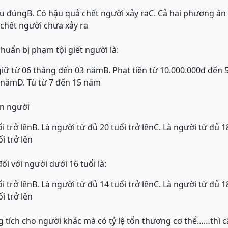
ều đúng
B. Có hậu quả chết người xảy ra
C. Cả hai phương án 
 chết người chưa xảy ra
huẩn bị phạm tội giết người là:
giữ từ 06 tháng đến 03 năm
B. Phạt tiền từ 10.000.000đ đến 
5 năm
D. Tù từ 7 đến 15 năm
án người
i trở lên
B. Là người từ đủ 20 tuổi trở lên
C. Là người từ đủ 18
i trở lên
ối với người dưới 16 tuổi là:
i trở lên
B. Là người từ đủ 14 tuổi trở lên
C. Là người từ đủ 18
i trở lên
g tích cho người khác mà có tỷ lệ tổn thương cơ thể……thì cấ