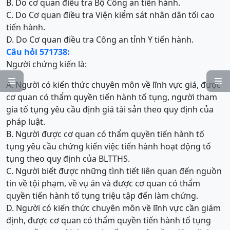
B. Do cơ quan điều tra Bộ Công an tiến hành.
C. Do Cơ quan điều tra Viện kiểm sát nhân dân tối cao
tiến hành.
D. Do Cơ quan điều tra Công an tỉnh Y tiến hành.
Câu hỏi 571738:
Người chứng kiến là:


A. Người có kiến thức chuyên môn về lĩnh vực giá, được
cơ quan có thẩm quyền tiến hành tố tụng, người tham
gia tố tụng yêu cầu định giá tài sản theo quy định của
pháp luật.
B. Người được cơ quan có thẩm quyền tiến hành tố
tụng yêu cầu chứng kiến việc tiến hành hoạt động tố
tụng theo quy định của BLTTHS.
C. Người biết được những tình tiết liên quan đến nguồn
tin về tội phạm, về vụ án và được cơ quan có thẩm
quyền tiến hành tố tụng triệu tập đến làm chứng.
D. Người có kiến thức chuyên môn về lĩnh vực cần giám
định, được cơ quan có thẩm quyền tiến hành tố tụng