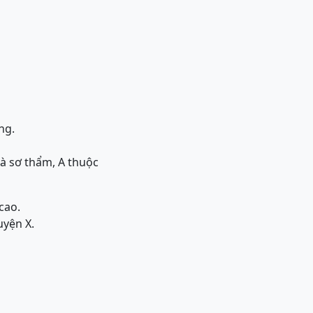
ng.
oà sơ thẩm, A thuộc
cao.
uyện X.