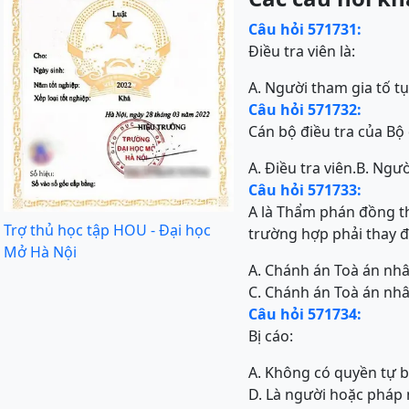
Câu hỏi 571731:
Điều tra viên là:
A. Người tham gia tố t
Câu hỏi 571732:
Cán bộ điều tra của Bộ 
A. Điều tra viên.
B. Ngườ
Câu hỏi 571733:
A là Thẩm phán đồng th
Trợ thủ học tập HOU - Đại học
trường hợp phải thay đ
Mở Hà Nội
A. Chánh án Toà án nhâ
C. Chánh án Toà án nhâ
Câu hỏi 571734:
Bị cáo:
A. Không có quyền tự 
D. Là người hoặc pháp 