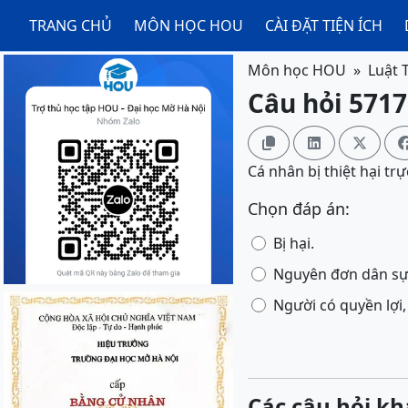
TRANG CHỦ
MÔN HỌC HOU
CÀI ĐẶT TIỆN ÍCH
Môn học HOU
Luật 
Câu hỏi 5717



Cá nhân bị thiệt hại trự
Chọn đáp án:
Bị hại.
Nguyên đơn dân sự
Người có quyền lợi,
Các câu hỏi kh