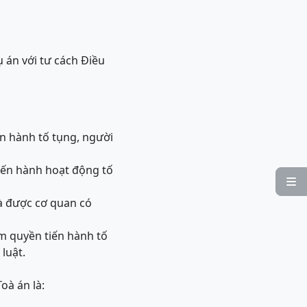
ụ án với tư cách Điều
ến hành tố tụng, người
iến hành hoạt động tố

và được cơ quan có
m quyền tiến hành tố
luật.
oà án là: