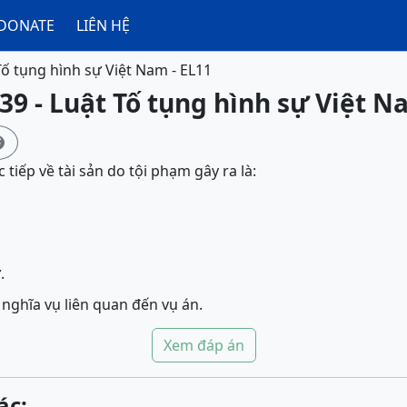
DONATE
LIÊN HỆ
Tố tụng hình sự Việt Nam - EL11
39 - Luật Tố tụng hình sự Việt N

c tiếp về tài sản do tội phạm gây ra là:
.
 nghĩa vụ liên quan đến vụ án.
Xem đáp án
ác: