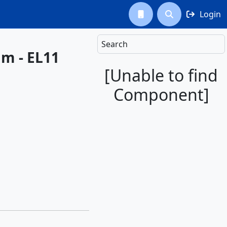
Login



Search
am - EL11
[Unable to find
Component]