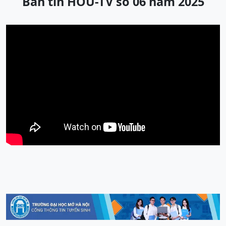
Bản tin HOU-TV số 06 năm 2025