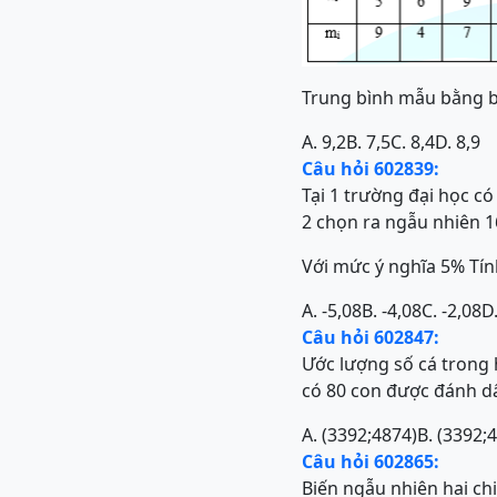
Trung bình mẫu bằng b
A. 9,2
B. 7,5
C. 8,4
D. 8,9
Câu hỏi 602839:
Tại 1 trường đại học có 
2 chọn ra ngẫu nhiên 16
Với mức ý nghĩa 5% Tí
A. -5,08
B. -4,08
C. -2,08
D.
Câu hỏi 602847:
Ước lượng số cá trong 
có 80 con được đánh dấ
A. (3392;4874)
B. (3392;
Câu hỏi 602865:
Biến ngẫu nhiên hai chi