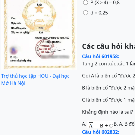
P (X ≥ 4) = 0,8
d = 0,25
Các câu hỏi kh
Câu hỏi 601958:
Tung 2 con xúc xắc 1 lầ
Gọi A là biến cố “được 
Trợ thủ học tập HOU - Đại học
Mở Hà Nội
B là biến cố “được 2 mặt
C là biến cố “được 1 mặ
Khẳng định nào là sai?
A.
B. A, B đố
Câu hỏi 602832: