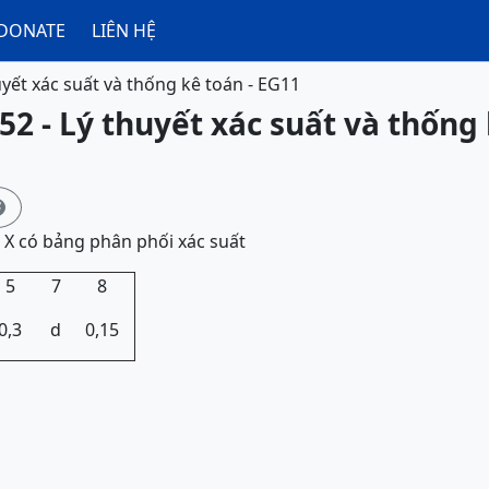
DONATE
LIÊN HỆ
uyết xác suất và thống kê toán - EG11
52 - Lý thuyết xác suất và thống 

c X có bảng phân phối xác suất
5
7
8
0,3
d
0,15