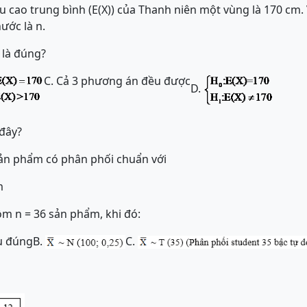
u cao trung bình (E(X)) của Thanh niên một vùng là 170 cm.
ước là n.
 là đúng?
C. Cả 3 phương án đều được
D.
đây?
sản phẩm có phân phối chuẩn với
m
m n = 36 sản phẩm, khi đó:
ều đúng
B.
C.