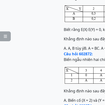
Biết rằng E(X) E(Y) = 0, 

Khẳng định nào sau đ
A. A, B tùy ý
B. A = B
C. A 
Câu hỏi 602872:
Biến ngẫu nhiên hai chi
Khẳng định nào sau đ
A. Biến cố (X = 2) và (Y 