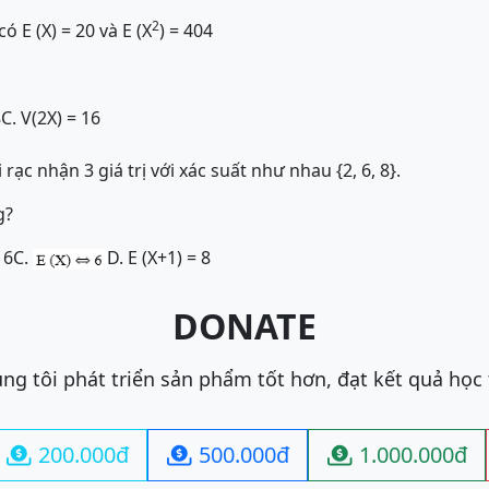
2
 E (X) = 20 và E (X
) = 404
8
C. V(2X) = 16
 rạc nhận 3 giá trị với xác suất như nhau {2, 6, 8}.
g?
 6
C.
D. E (X+1) = 8
DONATE
ng tôi phát triển sản phẩm tốt hơn, đạt kết quả học
200.000đ
500.000đ
1.000.000đ


