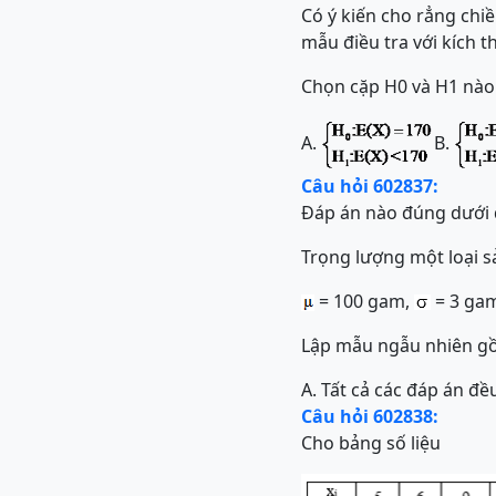
Có ý kiến cho rẳng chiề
mẫu điều tra với kích th
Chọn cặp H0 và H1 nào
A.
B.
Câu hỏi 602837:
Đáp án nào đúng dưới 
Trọng lượng một loại 
= 100 gam,
= 3 ga
Lập mẫu ngẫu nhiên gồ
A.
Tất cả các đáp án đ
Câu hỏi 602838:
Cho bảng số liệu