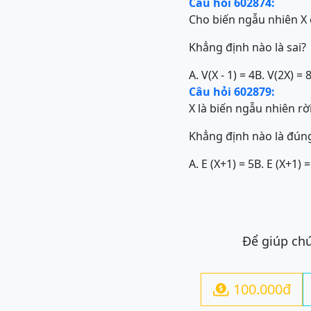
Câu hỏi 602874:
Cho biến ngẫu nhiên X có
Khẳng định nào là sai?
A. V(X - 1) = 4
B. V(2X) = 
Câu hỏi 602879:
X là biến ngẫu nhiên rời
Khẳng định nào là đún
A. E (X+1) = 5
B. E (X+1) =
Để giúp chú
100.000đ
