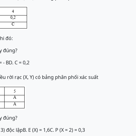
khi đó:
ây đúng?
= - B
D. C = 0,2
ều rời rạc (X, Y) có bảng phân phối xác suất
ây đúng?
= 3) độc lập
B. E (X) = 1,6
C. P (X = 2) = 0,3