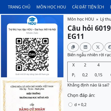
TRANG CHỦ
MÔN HỌC HOU
CÀI ĐẶT TIỆN ÍCH
Môn học HOU
Lý th
Câu hỏi 6019
EG11



Biến ngẫu nhiên rời rạ
X
2
4
P
0,2
0,15
i
Khẳng định nào là sai?
Chọn đáp án:
d = 0,2