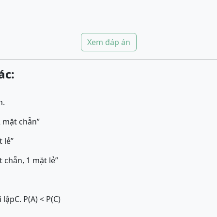
Xem đáp án
ác:
n.
2 mặt chẵn”
 lẻ”
t chẵn, 1 mặt lẻ”
i lập
C. P(A) < P(C)