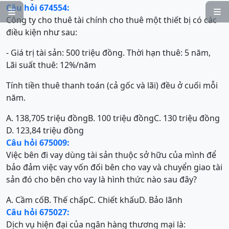
Câu hỏi 674554:


Công ty cho thuê tài chính cho thuê một thiết bị có các
điều kiện như sau:
- Giá trị tài sản: 500 triệu đồng. Thời hạn thuê: 5 năm,
Lãi suất thuê: 12%/năm
Tính tiền thuê thanh toán (cả gốc và lãi) đều ở cuối mỗi
năm.
A. 138,705 triệu đồng
B. 100 triệu đồng
C. 130 triệu đồng
D. 123,84 triệu đồng
Câu hỏi 675009:
Việc bên đi vay dùng tài sản thuộc sở hữu của mình để
bảo đảm việc vay vốn đối bên cho vay và chuyển giao tài
sản đó cho bên cho vay là hình thức nào sau đây?
A. Cầm cố
B. Thế chấp
C. Chiết khấu
D. Bảo lãnh
Câu hỏi 675027:
Dịch vụ hiện đại của ngân hàng thương mại là: