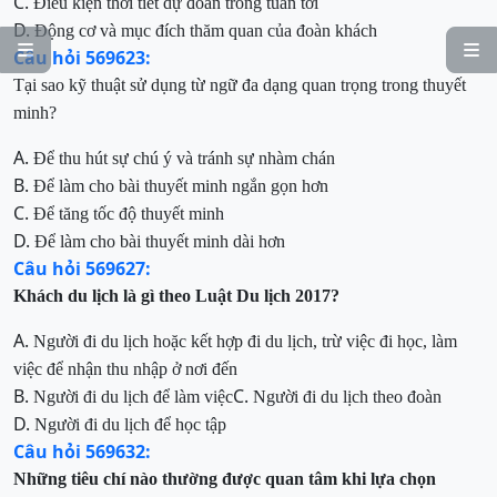
C.
Điều kiện thời tiết dự đoán trong tuần tới
D.
Động cơ và mục đích thăm quan của đoàn khách


Câu hỏi 569623:
Tại sao kỹ thuật sử dụng từ ngữ đa dạng quan trọng trong thuyết
minh?
A.
Để thu hút sự chú ý và tránh sự nhàm chán
B.
Để làm cho bài thuyết minh ngắn gọn hơn
C.
Để tăng tốc độ thuyết minh
D.
Để làm cho bài thuyết minh dài hơn
Câu hỏi 569627:
Khách du lịch là gì theo Luật Du lịch 2017?
A.
Người đi du lịch hoặc kết hợp đi du lịch, trừ việc đi học, làm
việc để nhận thu nhập ở nơi đến
B.
C.
Người đi du lịch để làm việc
Người đi du lịch theo đoàn
D.
Người đi du lịch để học tập
Câu hỏi 569632:
Những tiêu chí nào thường được quan tâm khi lựa chọn