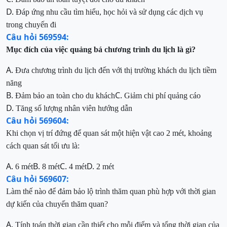
D.
Đáp ứng nhu cầu tìm hiểu, học hỏi và sử dụng các dịch vụ
trong chuyến đi
Câu hỏi 569594:
Mục đích của việc quảng bá chương trình du lịch là gì?
A.
Đưa chương trình du lịch đến với thị trường khách du lịch tiềm
năng
B.
C.
Đảm bảo an toàn cho du khách
Giảm chi phí quảng cáo
D.
Tăng số lượng nhân viên hướng dẫn
Câu hỏi 569604:
Khi chọn vị trí đứng để quan sát một hiện vật cao 2 mét, khoảng
cách quan sát tối ưu là:
A.
B.
C.
D.
6 mét
8 mét
4 mét
2 mét
Câu hỏi 569607:
Làm thế nào để đảm bảo lộ trình thăm quan phù hợp với thời gian
dự kiến của chuyến thăm quan?
A.
Tính toán thời gian cần thiết cho mỗi điểm và tổng thời gian của