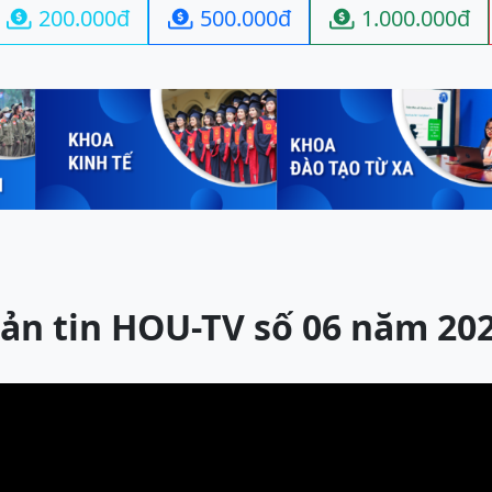
200.000đ
500.000đ
1.000.000đ



ản tin HOU-TV số 06 năm 20