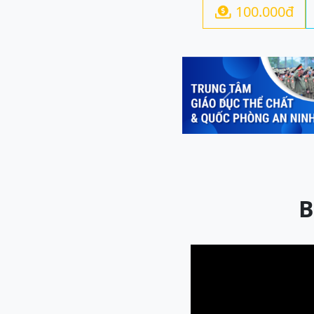
100.000đ

Previous
B