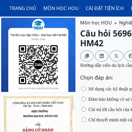
TRANG CHỦ
MÔN HỌC HOU
CÀI ĐẶT TIỆN ÍCH
Môn học HOU
Nghiệ
Câu hỏi 5696
HM42



Hướng dẫn viên du lịch cầ
Chọn đáp án:
Sử dụng các kỹ thuật q
Đảm bảo không có sự c
Chỉ trả lời câu hỏi của
Chỉ thuyết minh một c