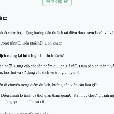
Xem đáp án
ác:
nh tổ chức hoạt động hướng dẫn du lịch tại điểm được xem là vất vả v
C.
D.
ương trình
Tiễn khách
Đón khách
ch mang lại lợi ích gì cho du khách?
B.
C.
ễn phí
Cung cấp các sản phẩm du lịch giá rẻ
Đảm bảo an toàn tuyệ
u, học hỏi và sử dụng các dịch vụ trong chuyến đi
ện di chuyển trong điểm du lịch
, hướng dẫn viên cần làm gì?
.
C.
Điều chỉnh lộ trình và thời gian thăm quan
Kết thúc chương trình ng
à không quan tâm đến sự cố