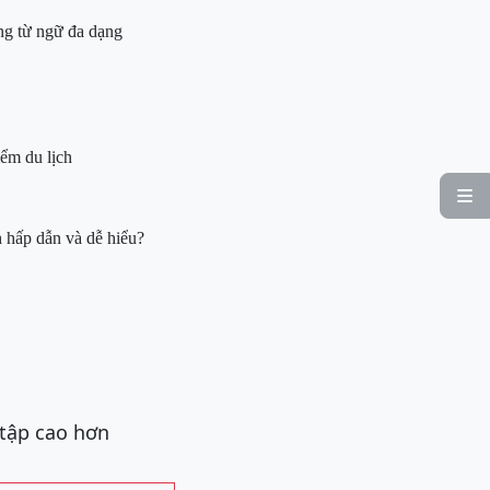
g từ ngữ đa dạng
iểm du lịch

h hấp dẫn và dễ hiểu?
 tập cao hơn