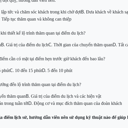
ị đột quỵ, hướng dẫn viên nên:
B.
y lập tức và chăm sóc khách trong khi chờ đợi
Đưa khách về khách sạ
.
Tiếp tục thăm quan và không can thiệp
hi thiết kế lộ trình thăm quan tại điểm du lịch?
B.
C.
D.
h
Giá trị của điểm du lịch
Thời gian của chuyến thăm quan
Tất c
điểm cần có mặt tại điểm hẹn trước giờ khách đến bao lâu?
C.
D.
5 phút
10 đến 15 phút
5 đến 10 phút
g đến lộ trình thăm quan tại điểm du lịch?
B.
uyến thăm quan
Giá trị của điểm du lịch và các hiện vật
D.
án trong tuần tới
Động cơ và mục đích thăm quan của đoàn khách
ịa điểm lịch sử, hướng dẫn viên nên sử dụng kỹ thuật nào để giúp