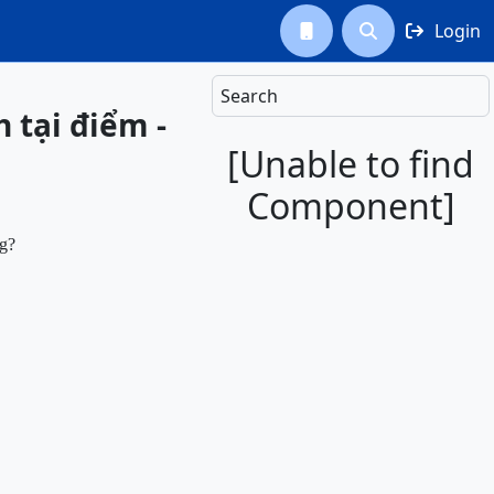
Login



Search
 tại điểm -
[Unable to find
Component]
ng?