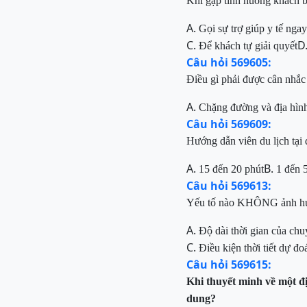
Khi gặp tình huống khách b
A.
Gọi sự trợ giúp y tế nga
C.
D
Để khách tự giải quyết
Câu hỏi 569605:
Điều gì phải được cân nhắc k
A.
Chặng đường và địa hìn
Câu hỏi 569609:
Hướng dẫn viên du lịch tại 
A.
B.
15 đến 20 phút
1 đến 
Câu hỏi 569613:
Yếu tố nào KHÔNG ảnh hưởn
A.
Độ dài thời gian của ch
C.
Điều kiện thời tiết dự đo
Câu hỏi 569615:
Khi thuyết minh về một đ
dung?