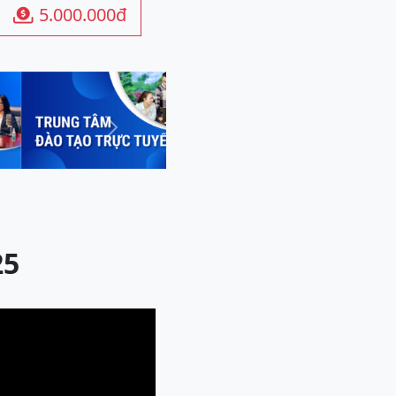
5.000.000đ

Next
25