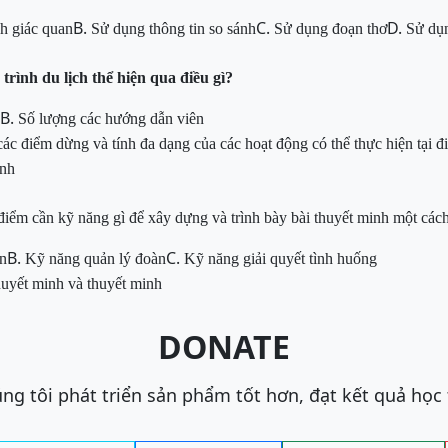
B.
C.
D.
ch giác quan
Sử dụng thông tin so sánh
Sử dụng đoạn thơ
Sử dụn
rình du lịch thể hiện qua điều gì?
B.
Số lượng các hướng dẫn viên
các điểm dừng và tính đa dạng của các hoạt
động có thể thực hiện tại đ
ình
điểm cần kỹ năng gì để xây dựng và trình bày bài thuyết minh một các
B.
C.
an
Kỹ năng
quản lý đoàn
Kỹ năng
giải quyết tình huống
uyết minh và thuyết minh
DONATE
ng tôi phát triển sản phẩm tốt hơn, đạt kết quả học