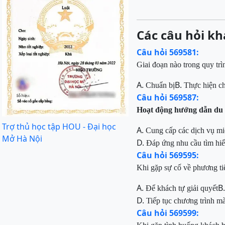
Các câu hỏi kh
Câu hỏi 569581:
Giai đoạn nào trong quy trì
A.
B.
Chuẩn bị
Thực hiện ch
Câu hỏi 569587:
Hoạt động hướng dẫn du lị
Trợ thủ học tập HOU - Đại học
A.
Cung cấp các dịch vụ mi
Mở Hà Nội
D.
Đáp ứng nhu cầu tìm hiể
Câu hỏi 569595:
Khi gặp sự cố về
phương ti
A.
B
Để khách tự giải quyết
D.
Tiếp tục chương trình m
Câu hỏi 569599: