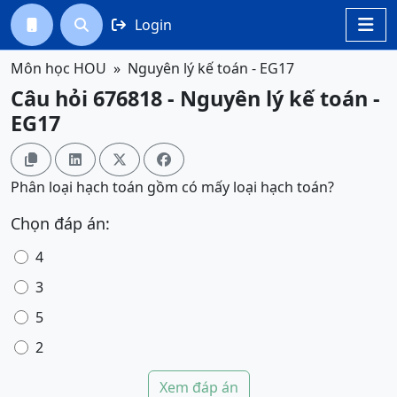
Login




Môn học HOU
Nguyên lý kế toán - EG17
Câu hỏi 676818 - Nguyên lý kế toán -
EG17




Phân loại hạch toán gồm có mấy loại hạch toán?
Chọn đáp án:
4
3
5
2
Xem đáp án