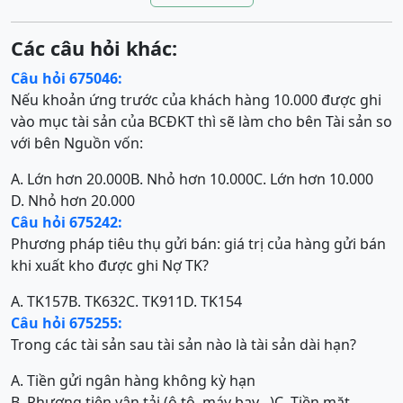
Các câu hỏi khác:
Câu hỏi 675046:
Nếu khoản ứng trước của khách hàng 10.000 được ghi
vào mục tài sản của BCĐKT thì sẽ làm cho bên Tài sản so
với bên Nguồn vốn:
A. Lớn hơn 20.000
B. Nhỏ hơn 10.000
C. Lớn hơn 10.000
D. Nhỏ hơn 20.000
Câu hỏi 675242:
Phương pháp tiêu thụ gửi bán: giá trị của hàng gửi bán
khi xuất kho được ghi Nợ TK?
A. TK157
B. TK632
C. TK911
D. TK154
Câu hỏi 675255:
Trong các tài sản sau tài sản nào là tài sản dài hạn?
A. Tiền gửi ngân hàng không kỳ hạn
B. Phương tiện vận tải (ô tô, máy bay…)
C. Tiền mặt