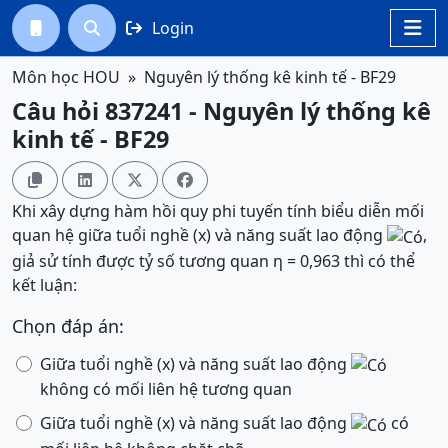
Login




Môn học HOU
Nguyên lý thống kê kinh tế - BF29
Câu hỏi 837241 - Nguyên lý thống kê
kinh tế - BF29




Khi xây dựng hàm hồi quy phi tuyến tính biểu diễn mối
quan hệ giữa tuổi nghề (x) và năng suất lao động
,
giả sử tính được tỷ số tương quan η = 0,963 thì có thể
kết luận:
Chọn đáp án:
Giữa tuổi nghề (x) và năng suất lao động
không có mối liên hệ tương quan
Giữa tuổi nghề (x) và năng suất lao động
có