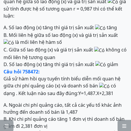
quan hệ giữa số lao động (x) và giá trị sản xuất
giả
sử tính được hệ số tương quan r = 0,987 thì có thể kết
luận:
A. Số lao động (x) tăng thì giá trị sản xuất
tăng
B. Mối liên hệ giữa số lao động (x) và giá trị sản xuất
là mối liên hệ hàm số
C. Giữa số lao động (x) và giá trị sản xuất
không có
mối liên hệ tương quan
D. Số lao động (x) tăng thì giá trị sản xuất
giảm
Câu hỏi 758472:
Giả sử hàm hồi quy tuyến tính biểu diễn mối quan hệ
giữa chi phí quảng cáo (x) và doanh số bán
có
dạng . Kết luận nào sau đây đúng:
Y
=
1,487
.
X
+
2,381
A. Ngoài chi phí quảng cáo, tất cả các yếu tố khác ảnh
hưởng đến doanh số bán là 1,487
B. Khi chi phí quảng cáo tăng 1 đơn vị thì doanh số bán
giảm đi 2,381 đơn vị

