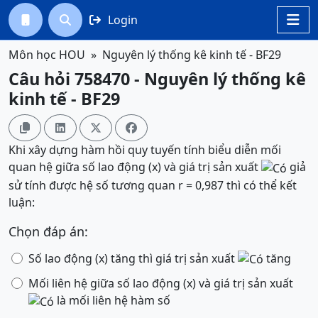
Login




Môn học HOU
Nguyên lý thống kê kinh tế - BF29
Câu hỏi 758470 - Nguyên lý thống kê
kinh tế - BF29




Khi xây dựng hàm hồi quy tuyến tính biểu diễn mối
quan hệ giữa số lao động (x) và giá trị sản xuất
giả
sử tính được hệ số tương quan r = 0,987 thì có thể kết
luận:
Chọn đáp án:
Số lao động (x) tăng thì giá trị sản xuất
tăng
Mối liên hệ giữa số lao động (x) và giá trị sản xuất
là mối liên hệ hàm số