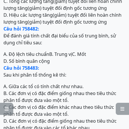
C. Tổng các lượng tăng(giảm) tuyệt đối liên hoàn chính
lượng tăng(giảm) tuyệt đối định gốc tương ứng
D. Hiệu các lượng tăng(giảm) tuyệt đối liên hoàn chính
lượng tăng(giảm) tuyệt đối định gốc tương ứng
Câu hỏi 758482:
Để đánh giá tính chất đại biểu của số trung bình, sử
dụng chỉ tiêu sau:
A. Độ lệch tiêu chuẩn
B. Trung vị
C. Mốt
D. Số bình quân cộng
Câu hỏi 758483:
Sau khi phân tổ thống kê thì:
A. Giữa các tổ có tính chất như nhau.
B. Các đơn vị có đặc điểm giống nhau theo tiêu thức
phân tổ được đưa vào một tổ.
C. Các đơn vị có đặc điểm khác nhau theo tiêu thức


phân tổ được đưa vào một tổ.
D. Các đơn vị có đặc điểm giống nhau theo tiêu thức
phân tổ được đưa vào các tổ khác nhau