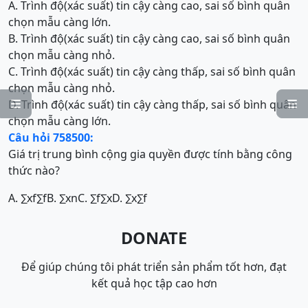
A. Trình độ(xác suất) tin cậy càng cao, sai số bình quân
chọn mẫu càng lớn.
B. Trình độ(xác suất) tin cậy càng cao, sai số bình quân
chọn mẫu càng nhỏ.
C. Trình độ(xác suất) tin cậy càng thấp, sai số bình quân
chọn mẫu càng nhỏ.
D. Trình độ(xác suất) tin cậy càng thấp, sai số bình quân


chọn mẫu càng lớn.
Câu hỏi 758500:
Giá trị trung bình cộng gia quyền được tính bằng công
thức nào?
A.
∑
x
f
∑
f
B.
∑
x
n
C.
∑
f
∑
x
D.
∑
x
∑
f
DONATE
Để giúp chúng tôi phát triển sản phẩm tốt hơn, đạt
kết quả học tập cao hơn