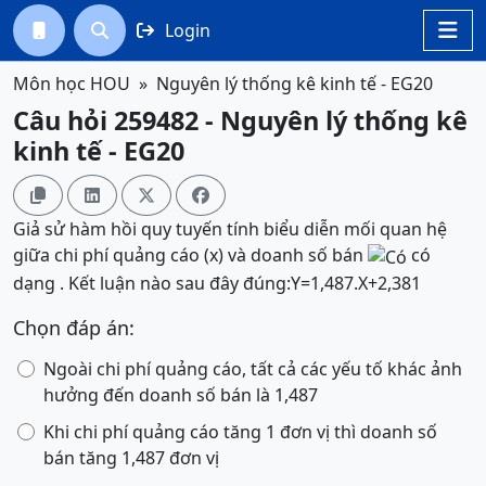
Login




Môn học HOU
Nguyên lý thống kê kinh tế - EG20
Câu hỏi 259482 - Nguyên lý thống kê
kinh tế - EG20




Giả sử hàm hồi quy tuyến tính biểu diễn mối quan hệ
giữa chi phí quảng cáo (x) và doanh số bán
có
dạng . Kết luận nào sau đây đúng:
Y
=
1,487
.
X
+
2,381
Chọn đáp án:
Ngoài chi phí quảng cáo, tất cả các yếu tố khác ảnh
hưởng đến doanh số bán là 1,487
Khi chi phí quảng cáo tăng 1 đơn vị thì doanh số
bán tăng 1,487 đơn vị