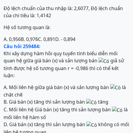
Độ lệch chuẩn của thu nhập là: 2,6077, Độ lệch chuẩn
của chi tiêu là: 1,4142
Hệ số tương quan là:
A. 0,956
B. 0,976
C. 0,891
D. - 0,894
Câu hỏi 259484:
Khi xây dựng hàm hồi quy tuyến tính biểu diễn mối
quan hệ giữa giá bán (x) và sản lượng bán
giả sử
tính được hệ số tương quan r = -0,986 thì có thể kết
luận:
A. Mối liên hệ giữa giá bán (x) và sản lượng bán
là
chặt chẽ
B. Giá bán (x) tăng thì sản lượng bán
tăng
C. Mối liên hệ Giá bán (x) tăng thì sản lượng bán
là
mối liên hệ hàm số
D. Giá bán (x) tăng thì sản lượng bán
không có mối
liên hệ tương quan