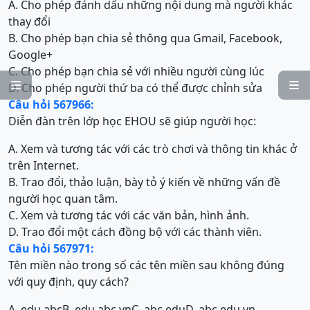
A. Cho phép đánh dấu những nội dung mà người khác
thay đổi
B. Cho phép bạn chia sẻ thông qua Gmail, Facebook,
Google+
C. Cho phép bạn chia sẻ với nhiều người cùng lúc


D. Cho phép người thứ ba có thể được chỉnh sửa
Câu hỏi 567966:
Diễn đàn trên lớp học EHOU sẽ giúp người học:
A. Xem và tương tác với các trò chơi và thông tin khác ở
trên Internet.
B. Trao đổi, thảo luận, bày tỏ ý kiến về những vấn đề
người học quan tâm.
C. Xem và tương tác với các văn bản, hình ảnh.
D. Trao đổi một cách đồng bộ với các thành viên.
Câu hỏi 567971:
Tên miền nào trong số các tên miền sau không đúng
với quy định, quy cách?
A. edu.abc
B. edu.abc.vn
C. abc.edu
D. abc.edu.vn