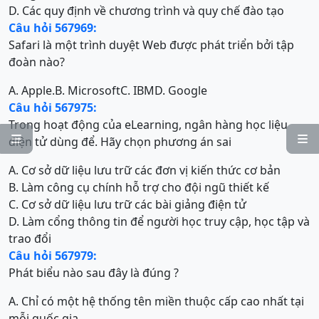
D. Các quy định về chương trình và quy chế đào tạo
Câu hỏi 567969:
Safari là một trình duyệt Web được phát triển bởi tập
đoàn nào?
A. Apple.
B. Microsoft
C. IBM
D. Google
Câu hỏi 567975:
Trong hoạt động của eLearning, ngân hàng học liệu


điện tử dùng để. Hãy chọn phương án sai
A. Cơ sở dữ liệu lưu trữ các đơn vị kiến thức cơ bản
B. Làm công cụ chính hỗ trợ cho đội ngũ thiết kế
C. Cơ sở dữ liệu lưu trữ các bài giảng điện tử
D. Làm cổng thông tin để người học truy cập, học tập và
trao đổi
Câu hỏi 567979:
Phát biểu nào sau đây là đúng ?
A. Chỉ có một hệ thống tên miền thuộc cấp cao nhất tại
mỗi quốc gia