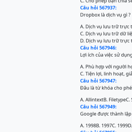
C. Cho phép bạn chia s
Câu hỏi 567937:
Dropbox là dịch vụ gì ?
A. Dịch vụ lưu trữ trực 
C. Dịch vụ lưu trữ dữ l
D. Dịch vụ lưu trữ trực 
Câu hỏi 567946:
Lợi ích của việc sử dụn
A. Phù hợp với người h
C. Tiện lợi, linh hoạt, g
Câu hỏi 567947:
Đâu là từ khóa cho phé
A. Allintext
B. Filetype
C. 
Câu hỏi 567949:
Google được thành lậ
A. 1998
B. 1997
C. 1999
D