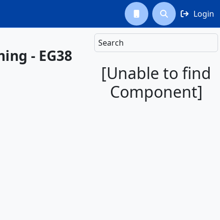
Login



Search
ning - EG38
[Unable to find
Component]