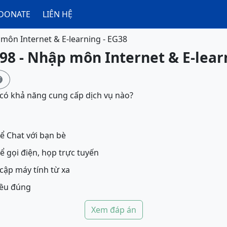
DONATE
LIÊN HỆ
môn Internet & E-learning - EG38
98 - Nhập môn Internet & E-lear

ó khả năng cung cấp dịch vụ nào?
ể Chat với bạn bè
ể gọi điện, họp trực tuyến
cập máy tính từ xa
đều đúng
Xem đáp án