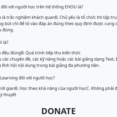
đối với người học trên hệ thống EHOU là?
ếu là trắc nghiệm khách quan
B. Chủ yếu là tổ chức thi tập tr
ng bút chì để tô vào đáp án đúng theo quy định được cung cấ
u đúng.
t là?
n đều đúng
B. Quá trình tiếp thu kiến thức
 các chuyên đề, các kỹ năng hoặc các bài giảng dạng Text, 
à lĩnh hội nội dung trong bài giảng đa phương tiện.
Learning đối với người học?
hời gian
B. Học theo khả năng của người học
C. Không phải 
lý thuyết
DONATE