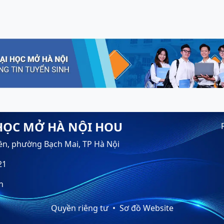
HỌC MỞ HÀ NỘI HOU
ền, phường Bạch Mai, TP Hà Nội
21
n
Quyền riêng tư
Sơ đồ Website