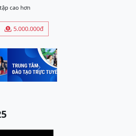
 tập cao hơn
5.000.000đ

Next
25