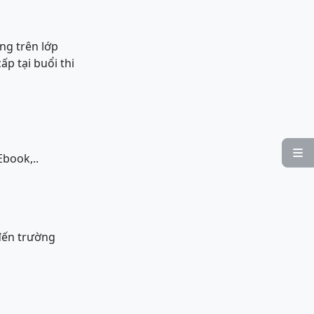
ung trên lớp
p tại buổi thi

Ebook,..
đến trường