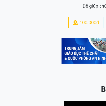
Để giúp chú
100.000đ

Previous
B