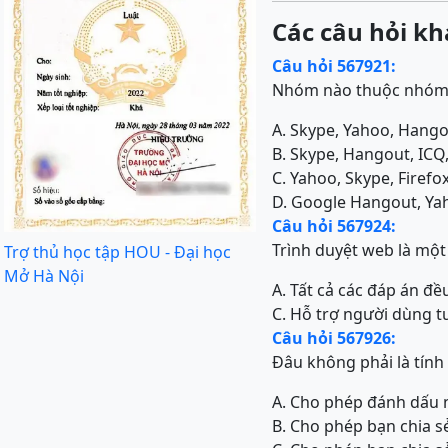
Các câu hỏi kh
Câu hỏi 567921:
Nhóm nào thuộc nhóm c
A. Skype, Yahoo, Hang
B. Skype, Hangout, IC
C. Yahoo, Skype, Firef
D. Google Hangout, Yah
Câu hỏi 567924:
Trình duyệt web là mộ
Trợ thủ học tập HOU - Đại học
Mở Hà Nội
A. Tất cả các đáp án đề
C. Hỗ trợ người dùng t
Câu hỏi 567926:
Đâu không phải là tính
A. Cho phép đánh dấu 
B. Cho phép bạn chia s