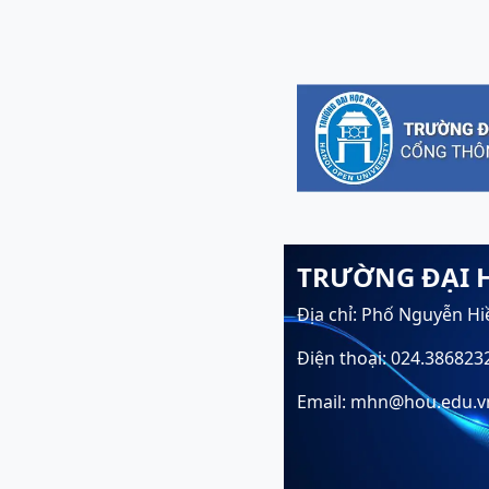
TRƯỜNG ĐẠI 
Địa chỉ: Phố Nguyễn Hi
Điện thoại: 024.386823
Email: mhn@hou.edu.v