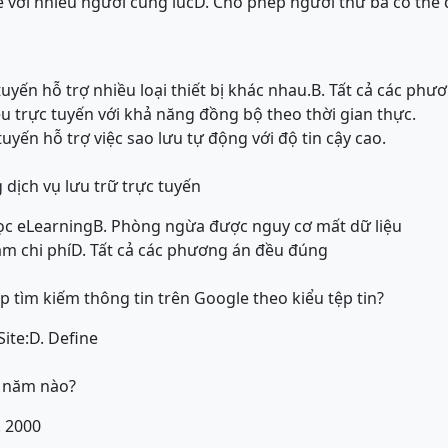
ẻ với nhiều người cùng lúc
D. Cho phép người thứ ba có thể
tuyến hỗ trợ nhiều loại thiết bị khác nhau.
B. Tất cả các phư
iệu trực tuyến với khả năng đồng bộ theo thời gian thực.
tuyến hỗ trợ việc sao lưu tự động với độ tin cậy cao.
g dịch vụ lưu trữ trực tuyến
ọc eLearning
B. Phòng ngừa được nguy cơ mất dữ liệu
iảm chi phí
D. Tất cả các phương án đều đúng
p tìm kiếm thông tin trên Google theo kiểu tệp tin?
Site:
D. Define
p năm nào?
. 2000