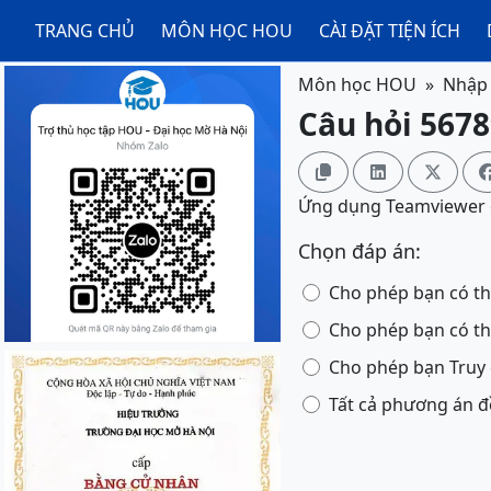
TRANG CHỦ
MÔN HỌC HOU
CÀI ĐẶT TIỆN ÍCH
Môn học HOU
Nhập 
Câu hỏi 5678



Ứng dụng Teamviewer c
Chọn đáp án:
Cho phép bạn có th
Cho phép bạn có th
Cho phép bạn Truy 
Tất cả phương án 