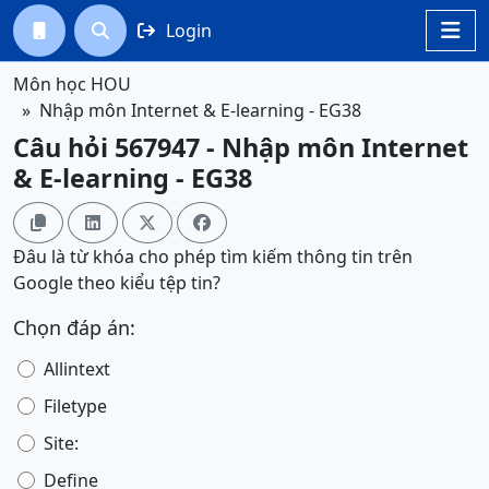
Login




Môn học HOU
Nhập môn Internet & E-learning - EG38
Câu hỏi 567947 - Nhập môn Internet
& E-learning - EG38




Đâu là từ khóa cho phép tìm kiếm thông tin trên
Google theo kiểu tệp tin?
Chọn đáp án:
Allintext
Filetype
Site:
Define