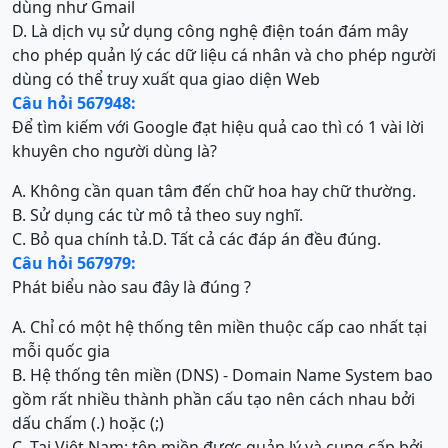
dùng như Gmail
D. Là dịch vụ sử dụng công nghệ điện toán đám mây
cho phép quản lý các dữ liệu cá nhân và cho phép người
dùng có thể truy xuất qua giao diện Web
Câu hỏi 567948:
Để tìm kiếm với Google đạt hiệu quả cao thì có 1 vài lời
khuyên cho người dùng là?
A. Không cần quan tâm đến chữ hoa hay chữ thường.
B. Sử dụng các từ mô tả theo suy nghĩ.
C. Bỏ qua chính tả.
D. Tất cả các đáp án đều đúng.
Câu hỏi 567979:
Phát biểu nào sau đây là đúng ?
A. Chỉ có một hệ thống tên miền thuộc cấp cao nhất tại
mỗi quốc gia
B. Hệ thống tên miền (DNS) - Domain Name System bao
gồm rất nhiều thành phần cấu tạo nên cách nhau bởi
dấu chấm (.) hoặc (;)
C. Tại Việt Nam: tên miền được quản lý và cung cấp bởi